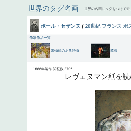
世界のタグ名画
世界の名画にタグをつけて遊
ポール・セザンヌ
(
20世紀
フランス
ポ
作家作品一覧
果物籠のある静物
略奪
1866年製作
閲覧数:2706
レヴェヌマン紙を読