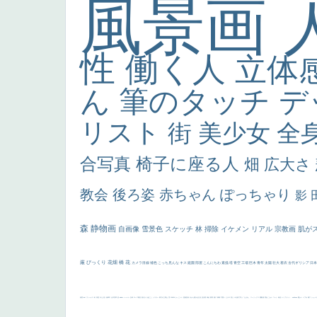
風景画
性
働く人
立体
ん
筆のタッチ
デ
リスト
街
美少女
全
合写真
椅子に座る人
畑
広大さ
教会
後ろ姿
赤ちゃん
ぽっちゃり
影
森
静物画
自画像
雪景色
スケッチ
林
掃除
イケメン
リアル
宗教画
肌が
厳
びっくり
花畑
橋
花
カメラ目線
補色
こっち見んな
キス
庭園
部屋
こんにちわ
素描
塔
青空
工場
巨木
青年
太陽
壮大
着衣
古代ギリシア
日
画質
last
ヴィーナス
剣
哀愁
白人少女
食事中
山本芳翠
麦
alciato
ハーレム
女神
ローマ教皇
奥行き
火起こし
シスター
東方の三博士
雪
114514
かっこいい
受胎告知
天から覗き込む顔
設計図
挿絵
群衆
親子
裸婦
可愛い
ピサロ
美人
＃名画で学ぶ「たるみ」
ニーソックス
躍動感
黄色
こわい
コート
畦道
レンブラント・
sekkusu
暖かい
バブみ
靴下
ショッ