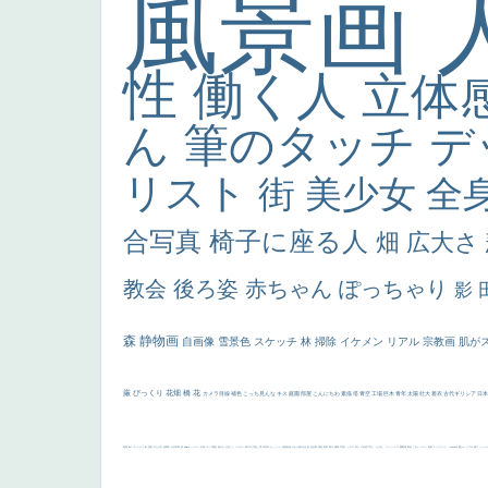
風景画
性
働く人
立体
ん
筆のタッチ
デ
リスト
街
美少女
全
合写真
椅子に座る人
畑
広大さ
教会
後ろ姿
赤ちゃん
ぽっちゃり
影
森
静物画
自画像
雪景色
スケッチ
林
掃除
イケメン
リアル
宗教画
肌が
厳
びっくり
花畑
橋
花
カメラ目線
補色
こっち見んな
キス
庭園
部屋
こんにちわ
素描
塔
青空
工場
巨木
青年
太陽
壮大
着衣
古代ギリシア
日
画質
last
ヴィーナス
剣
哀愁
白人少女
食事中
山本芳翠
麦
alciato
ハーレム
女神
ローマ教皇
奥行き
火起こし
シスター
東方の三博士
雪
114514
かっこいい
受胎告知
天から覗き込む顔
設計図
挿絵
群衆
親子
裸婦
可愛い
ピサロ
美人
＃名画で学ぶ「たるみ」
ニーソックス
躍動感
黄色
こわい
コート
畦道
レンブラント・
sekkusu
暖かい
バブみ
靴下
ショッ