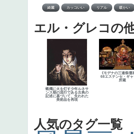
エル・グレコの
《モデナの三連祭壇画
68エステンセ・ギ
所蔵
蝋燭に火を灯す少年ルネサ
ンス期の流行である古典の
記述に基づいて、失われた
美術品を再現
人気のタグ一覧