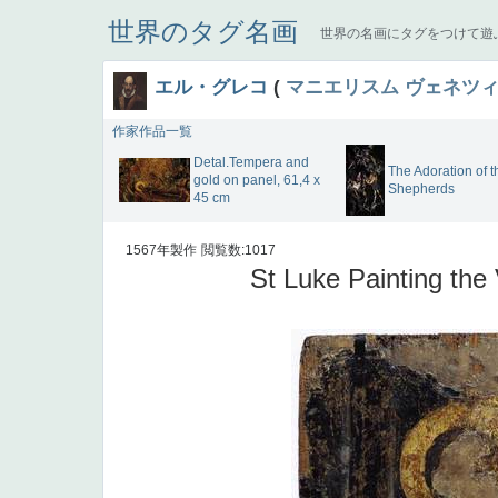
世界のタグ名画
世界の名画にタグをつけて遊
エル・グレコ
(
マニエリスム
ヴェネツ
作家作品一覧
Detal.Tempera and
The Adoration of t
gold on panel, 61,4 x
Shepherds
45 cm
1567年製作
閲覧数:1017
St Luke Painting the 