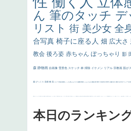
性
働く人
立体
ん
筆のタッチ
デ
リスト
街
美少女
全
合写真
椅子に座る人
畑
広大さ
教会
後ろ姿
赤ちゃん
ぽっちゃり
影
森
静物画
自画像
雪景色
スケッチ
林
掃除
イケメン
リアル
宗教画
肌が
厳
びっくり
花畑
橋
花
カメラ目線
補色
こっち見んな
キス
庭園
部屋
こんにちわ
素描
塔
青空
工場
巨木
青年
太陽
壮大
着衣
古代ギリシア
日
画質
last
ヴィーナス
剣
哀愁
白人少女
食事中
山本芳翠
麦
alciato
ハーレム
女神
ローマ教皇
奥行き
火起こし
シスター
東方の三博士
雪
114514
かっこいい
受胎告知
天から覗き込む顔
設計図
挿絵
群衆
親子
裸婦
可愛い
ピサロ
美人
＃名画で学ぶ「たるみ」
ニーソックス
躍動感
黄色
こわい
コート
畦道
レンブラント・
sekkusu
暖かい
バブみ
靴下
ショッ
本日のランキン