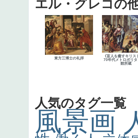
エル・グレコの
《盲人を癒すキリスト
東方三博士の礼拝
70年代メトロポリ
館所蔵
人気のタグ一覧
風景画