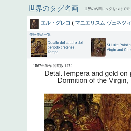
世界のタグ名画
世界の名画にタグをつけて遊
エル・グレコ
(
マニエリスム
ヴェネツ
作家作品一覧
Detalle del cuadro del
St Luke Paintin
periodo cretense.
Virgin and Chil
Tempe
1567年製作
閲覧数:1474
Detal.Tempera and gold on 
Dormition of the Virgin