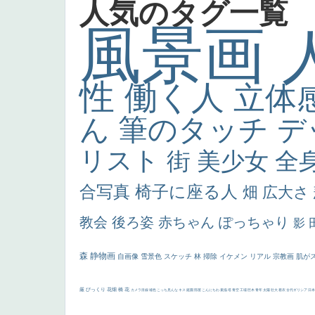
人気のタグ一覧
風景画
性
働く人
立体
ん
筆のタッチ
デ
リスト
街
美少女
全
合写真
椅子に座る人
畑
広大さ
教会
後ろ姿
赤ちゃん
ぽっちゃり
影
森
静物画
自画像
雪景色
スケッチ
林
掃除
イケメン
リアル
宗教画
肌が
厳
びっくり
花畑
橋
花
カメラ目線
補色
こっち見んな
キス
庭園
部屋
こんにちわ
素描
塔
青空
工場
巨木
青年
太陽
壮大
着衣
古代ギリシア
日