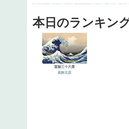
画質
last
ヴィーナス
剣
哀愁
白人少女
食事中
山本芳翠
麦
alciato
ハーレム
女神
ローマ教皇
奥行き
火起こし
シスター
東方の三博士
雪
114514
かっこいい
受胎告知
天から覗き込む顔
設計図
挿絵
群衆
親子
裸婦
可愛い
ピサロ
美人
＃名画で学ぶ「たるみ」
ニーソックス
躍動感
黄色
こわい
コート
畦道
レンブラント・
sekkusu
暖かい
バブみ
靴下
ショッ
本日のランキン
冨嶽三十六景
葛飾北斎