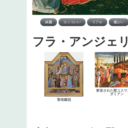
フラ・アンジェ
斬首された聖コスマ
ダミアン
聖母戴冠