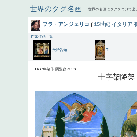
世界のタグ名画
世界の名画にタグをつけて遊
フラ・アンジェリコ
(
15世紀
イタリア
作家作品一覧
受胎告知
TL
1437年製作
閲覧数:3098
十字架降架 