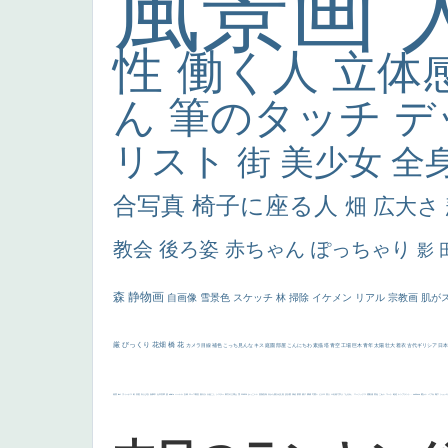
風景画
性
働く人
立体
ん
筆のタッチ
デ
リスト
街
美少女
全
合写真
椅子に座る人
畑
広大さ
教会
後ろ姿
赤ちゃん
ぽっちゃり
影
森
静物画
自画像
雪景色
スケッチ
林
掃除
イケメン
リアル
宗教画
肌が
厳
びっくり
花畑
橋
花
カメラ目線
補色
こっち見んな
キス
庭園
部屋
こんにちわ
素描
塔
青空
工場
巨木
青年
太陽
壮大
着衣
古代ギリシア
日
画質
last
ヴィーナス
剣
哀愁
白人少女
食事中
山本芳翠
麦
alciato
ハーレム
女神
ローマ教皇
奥行き
火起こし
シスター
東方の三博士
雪
114514
かっこいい
受胎告知
天から覗き込む顔
設計図
挿絵
群衆
親子
裸婦
可愛い
ピサロ
美人
＃名画で学ぶ「たるみ」
ニーソックス
躍動感
黄色
こわい
コート
畦道
レンブラント・
sekkusu
暖かい
バブみ
靴下
ショッ