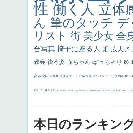
性
働く人
立体
ん
筆のタッチ
デ
リスト
街
美少女
全
合写真
椅子に座る人
畑
広大さ
教会
後ろ姿
赤ちゃん
ぽっちゃり
影
森
静物画
自画像
雪景色
スケッチ
林
掃除
イケメン
リアル
宗教画
肌が
厳
びっくり
花畑
橋
花
カメラ目線
補色
こっち見んな
キス
庭園
部屋
こんにちわ
素描
塔
青空
工場
巨木
青年
太陽
壮大
着衣
古代ギリシア
日
画質
last
ヴィーナス
剣
哀愁
白人少女
食事中
山本芳翠
麦
alciato
ハーレム
女神
ローマ教皇
奥行き
火起こし
シスター
東方の三博士
雪
114514
かっこいい
受胎告知
天から覗き込む顔
設計図
挿絵
群衆
親子
裸婦
可愛い
ピサロ
美人
＃名画で学ぶ「たるみ」
ニーソックス
躍動感
黄色
こわい
コート
畦道
レンブラント・
sekkusu
暖かい
バブみ
靴下
ショッ
本日のランキン