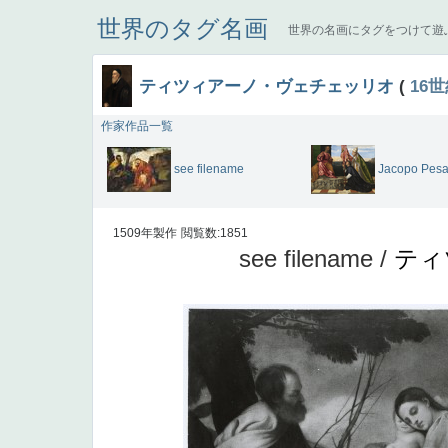
世界のタグ名画
世界の名画にタグをつけて遊
ティツィアーノ・ヴェチェッリオ
(
16
作家作品一覧
see filename
Jacopo Pesa
1509年製作
閲覧数:1851
see filename /
ティ