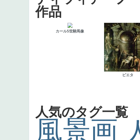
作品
カール5世騎馬像
ピエタ
人気のタグ一覧
風景画