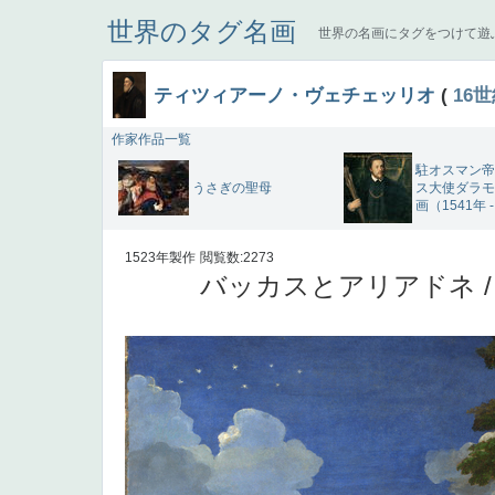
世界のタグ名画
世界の名画にタグをつけて遊
ティツィアーノ・ヴェチェッリオ
(
16
作家作品一覧
駐オスマン帝
うさぎの聖母
ス大使ダラモ
画（1541年 -
1523年製作
閲覧数:2273
バッカスとアリアドネ 