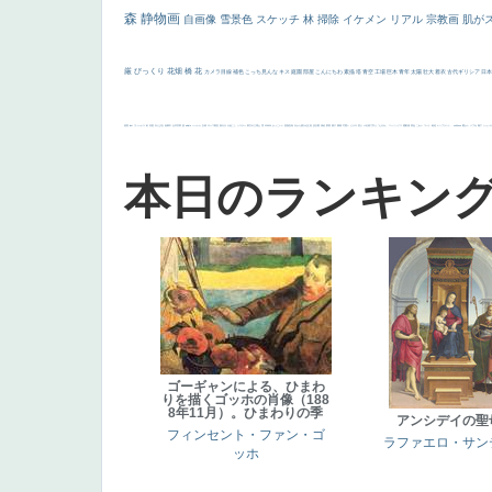
森
静物画
自画像
雪景色
スケッチ
林
掃除
イケメン
リアル
宗教画
肌が
厳
びっくり
花畑
橋
花
カメラ目線
補色
こっち見んな
キス
庭園
部屋
こんにちわ
素描
塔
青空
工場
巨木
青年
太陽
壮大
着衣
古代ギリシア
日
画質
last
ヴィーナス
剣
哀愁
白人少女
食事中
山本芳翠
麦
alciato
ハーレム
女神
ローマ教皇
奥行き
火起こし
シスター
東方の三博士
雪
114514
かっこいい
受胎告知
天から覗き込む顔
設計図
挿絵
群衆
親子
裸婦
可愛い
ピサロ
美人
＃名画で学ぶ「たるみ」
ニーソックス
躍動感
黄色
こわい
コート
畦道
レンブラント・
sekkusu
暖かい
バブみ
靴下
ショッ
本日のランキン
ゴーギャンによる、ひまわ
りを描くゴッホの肖像（188
8年11月）。ひまわりの季
アンシデイの聖
フィンセント・ファン・ゴ
ラファエロ・サン
ッホ