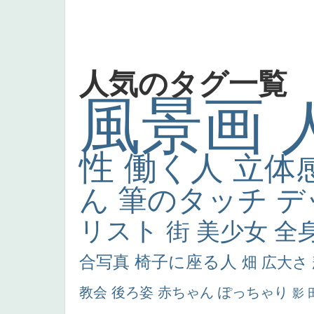
人気のタグ一覧
風景画
性
働く人
立体
ん
筆のタッチ
デ
リスト
街
美少女
全
合写真
椅子に座る人
畑
広大さ
教会
後ろ姿
赤ちゃん
ぽっちゃり
影