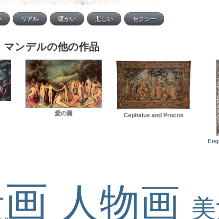
・マンデルの他の作品
愛の園
Cephalus and Procris
Eng
景画
人物画