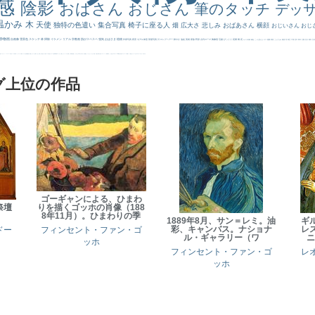
感
陰影
おばさん
おじさん
筆のタッチ
デッ
温かみ
木
天使
独特の色遣い
集合写真
椅子に座る人
畑
広大さ
悲しみ
おばあさん
横顔
おじいさん
おじ
静物画
自画像
雪景色
スケッチ
林
掃除
イケメン
リアル
宗教画
肌がスベスベ
強気
おばさま
植物
作家写真
夜景
モデル体型
部屋写真
川
ロングヘアー
鮮やか
油絵
英雄
家族
野原
古代ローマ
胸像画
荘厳
びっくり
花畑
橋
花
カメラ目線
補色
こっち見んな
キス
庭園
部屋
こんにちわ
素描
塔
青空
工場
巨木
青年
太陽
壮大
着衣
古
道
レンブラント・
sekkusu
暖かい
バブみ
靴下
ショッキング
人物が
クリアな空気感
黄色の太陽
じゃがいも
お墓
イケおじ
＃推しの絵
孔雀 天使
ホラー
気が強そう
ローマ皇帝
風車
港
エロ
これしか勝たん
リラックス
王子
厳しい表情
男性
船
こっちみんな
＃尊すぎて死にそう
聖書
セットがうまくいかない
天国 天使
王
本
美人画
カウボーイハット
海岸
帽子
こっち見るな
＃My Favirite
風景が
天国
イギリス
スーツ
精細
メイド
顔無し
オナニーおかず
＃オワーズ川カッコ良すぎ
グ上位の作品
ゴーギャンによる、ひまわ
祭壇
りを描くゴッホの肖像（188
8年11月）。ひまわりの季
1889年8月、サン＝レミ。油
ギ
彩、キャンバス。ナショナ
レ
ドー
フィンセント・ファン・ゴ
ル・ギャラリー（ワ
ニ
ッホ
フィンセント・ファン・ゴ
レ
ッホ