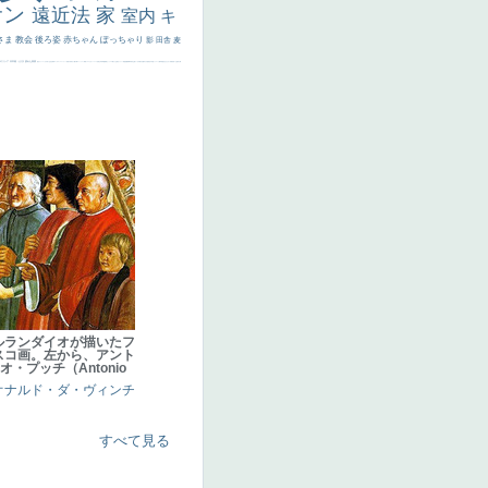
サン
遠近法
家
室内
キ
さま
教会
後ろ姿
赤ちゃん
ぽっちゃり
影
田舎
麦
代ギリシア
日本画
うさぎ
疲れた表情
悪女
フランス
くびれ
祈り
生活
光
弱気
ゴッホ
＃シスレーファン
苦悩
子供
麦わら帽子
駅
コントラスト
野菜
イエス
かわいい
レベチ
魚
美少年
列車
瓶
酒場
セックス
＃我が人生
美女イケメン
理想
悪魔
新聞写真
坊主
寝ている
手
歌川広重
ゆがみ
童顔
空中浮遊
ドラゴン
人物写真
星空
山
ひまわり
富嶽百景
１
お金持ち
騎
ルランダイオが描いたフ
スコ画。左から、アント
オ・プッチ（Antonio
オナルド・ダ・ヴィンチ
すべて見る