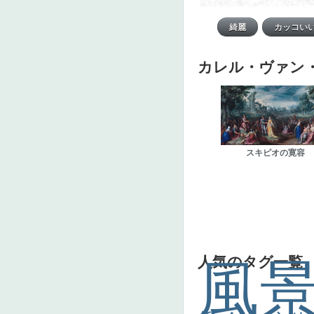
カレル・ヴァン
スキピオの寛容
人気のタグ一覧
風