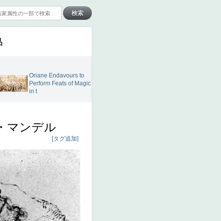
品
Oriane Endavours to
Perform Feats of Magic
in t
・マンデル
[タグ追加]