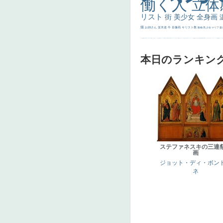
働く人
立体
リスト
街
美少女
全身画
畑
お姉さん
並木道
牛
肖像画
キリスト教
動物
馬
少女
マリア
森
士
マダム
配給
嫌な目つき
色
w]
こっち見てない
色白
聖セシリア
白馬
かっこいい女性
座る
画質
last
ヴィーナス
剣
哀愁
白人少女
食事中
山本芳翠
麦
alciato
ハーレム
女神
ローマ教皇
奥行き
火起こし
シスター
東方の三博士
雪
114514
かっこいい
受胎告知
天から覗き込む顔
設計図
挿絵
群衆
親子
裸婦
可愛い
ピサロ
美人
＃名画で学ぶ「たるみ」
ニーソックス
躍動感
黄色
こわい
コート
畦
本日のランキン
ステファネスキの三連
画
ジョット・ディ・ボン
ネ