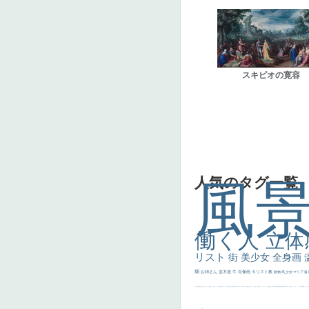
スキピオの寛容
人気のタグ一覧
風
働く人
立体
リスト
街
美少女
全身画
畑
お姉さん
並木道
牛
肖像画
キリスト教
動物
馬
少女
マリア
森
士
マダム
配給
嫌な目つき
色
w]
こっち見てない
色白
聖セシリア
白馬
かっこいい女性
座る
画質
last
ヴィーナス
剣
哀愁
白人少女
食事中
山本芳翠
麦
alciato
ハーレム
女神
ローマ教皇
奥行き
火起こし
シスター
東方の三博士
雪
114514
かっこいい
受胎告知
天から覗き込む顔
設計図
挿絵
群衆
親子
裸婦
可愛い
ピサロ
美人
＃名画で学ぶ「たるみ」
ニーソックス
躍動感
黄色
こわい
コート
畦