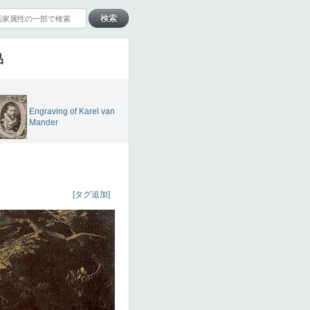
品
Engraving of Karel van
Mander
[タグ追加]