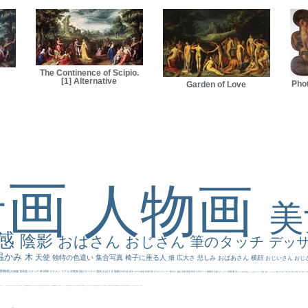
The Continence of Scipio.
[1] Alternative
Phot
Garden of Love
景画
人物画
感
陰影
おばさん
おじさん
筆のタッチ
デッ
温かみ
木
天使
独特の色遣い
集合写真
椅子に座る人
畑
広大さ
悲しみ
おばあさん
横顔
おじいさん
おじ
静物画
自画像
雪景色
スケッチ
林
掃除
イケメン
リアル
宗教画
肌がスベスベ
強気
おばさま
植物
作家写真
夜景
モデル体型
部屋写真
川
ロングヘアー
鮮やか
油絵
英雄
家族
野原
古代ローマ
胸像画
荘厳
びっくり
花畑
橋
花
カメラ目線
補色
こっち見んな
キス
庭園
部屋
こんにちわ
素描
塔
青空
工場
巨木
青年
太陽
壮大
着衣
古
道
レンブラント・
sekkusu
暖かい
バブみ
靴下
ショッキング
人物が
クリアな空気感
黄色の太陽
じゃがいも
お墓
イケおじ
＃推しの絵
孔雀 天使
ホラー
気が強そう
ローマ皇帝
風車
港
エロ
これしか勝たん
リラックス
王子
厳しい表情
男性
船
こっちみんな
＃尊すぎて死にそう
聖書
セットがうまくいかない
天国 天使
王
本
美人画
カウボーイハット
海岸
帽子
こっち見るな
＃My Favirite
風景が
天国
イギリス
スーツ
精細
メイド
顔無し
オナニーおかず
＃オワーズ川カッコ良すぎ