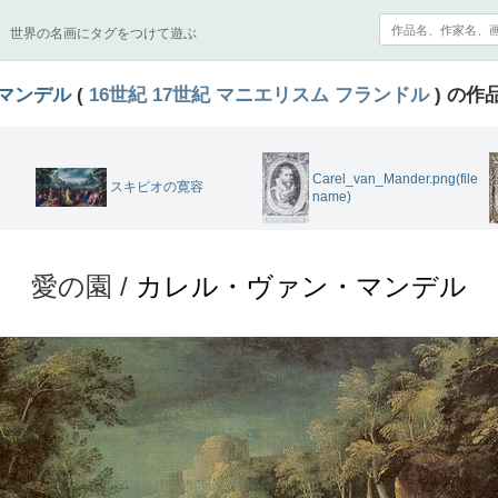
世界の名画にタグをつけて遊ぶ
マンデル
(
16世紀
17世紀
マニエリスム
フランドル
) の作
Carel_van_Mander.png(file
スキピオの寛容
name)
愛の園 /
カレル・ヴァン・マンデル