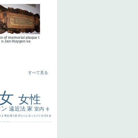
o of memorial plaque t
o Jan Huygen va
すべて見る
美女
女性
サン
遠近法
家
室内
キ
さま
教会
後ろ姿
赤ちゃん
ぽっちゃり
影
田舎
麦
代ギリシア
日本画
うさぎ
疲れた表情
悪女
フランス
くびれ
祈り
生活
光
弱気
ゴッホ
＃シスレーファン
苦悩
子供
麦わら帽子
駅
コントラスト
野菜
イエス
かわいい
レベチ
魚
美少年
列車
瓶
酒場
セックス
＃我が人生
美女イケメン
理想
悪魔
新聞写真
坊主
寝ている
手
歌川広重
ゆがみ
童顔
空中浮遊
ドラゴン
人物写真
星空
山
ひまわり
富嶽百景
１
お金持ち
騎