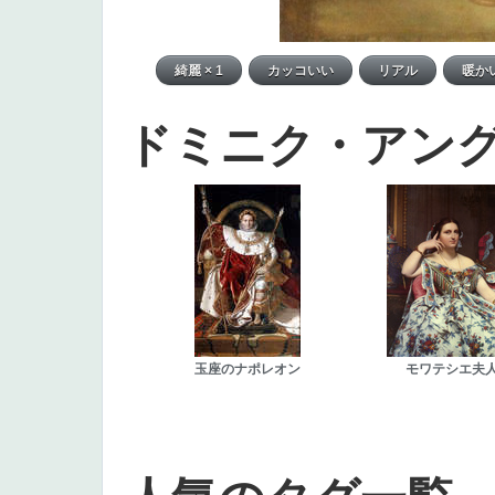
ドミニク・アン
玉座のナポレオン
モワテシエ夫