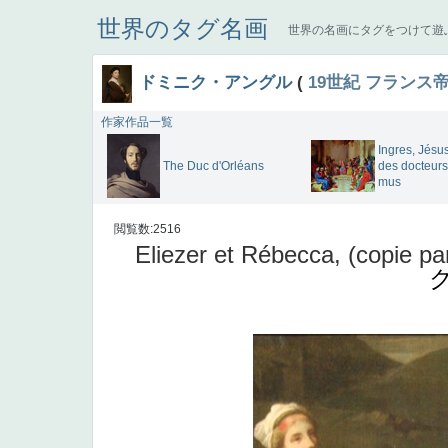
世界のタグ名画
世界の名画にタグをつけて遊
ドミニク・アングル
(
19世紀
フランス
作家作品一覧
Ingres, Jésu
The Duc d'Orléans
des docteurs
mus
閲覧数:2516
Eliezer et Rébecca, (copie par