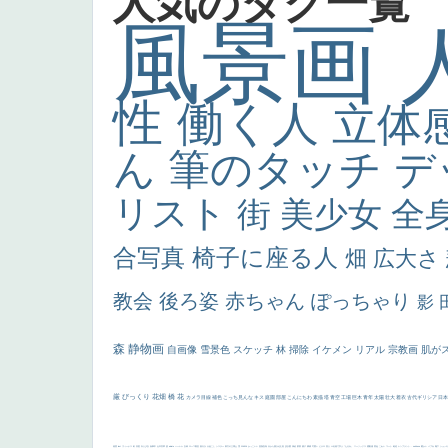
人気のタグ一覧
風景画
性
働く人
立体
ん
筆のタッチ
デ
リスト
街
美少女
全
合写真
椅子に座る人
畑
広大さ
教会
後ろ姿
赤ちゃん
ぽっちゃり
影
森
静物画
自画像
雪景色
スケッチ
林
掃除
イケメン
リアル
宗教画
肌が
厳
びっくり
花畑
橋
花
カメラ目線
補色
こっち見んな
キス
庭園
部屋
こんにちわ
素描
塔
青空
工場
巨木
青年
太陽
壮大
着衣
古代ギリシア
日
画質
last
ヴィーナス
剣
哀愁
白人少女
食事中
山本芳翠
麦
alciato
ハーレム
女神
ローマ教皇
奥行き
火起こし
シスター
東方の三博士
雪
114514
かっこいい
受胎告知
天から覗き込む顔
設計図
挿絵
群衆
親子
裸婦
可愛い
ピサロ
美人
＃名画で学ぶ「たるみ」
ニーソックス
躍動感
黄色
こわい
コート
畦道
レンブラント・
sekkusu
暖かい
バブみ
靴下
ショッ