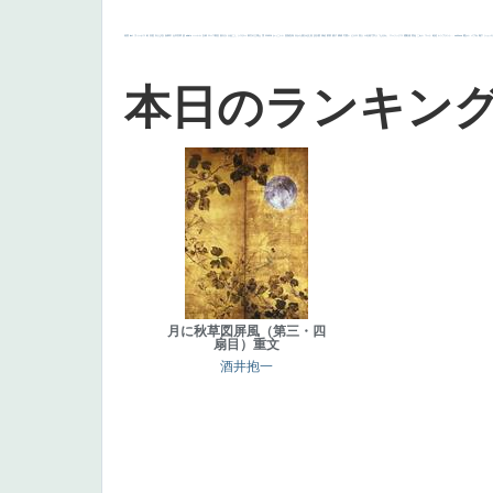
画質
last
ヴィーナス
剣
哀愁
白人少女
食事中
山本芳翠
麦
alciato
ハーレム
女神
ローマ教皇
奥行き
火起こし
シスター
東方の三博士
雪
114514
かっこいい
受胎告知
天から覗き込む顔
設計図
挿絵
群衆
親子
裸婦
可愛い
ピサロ
美人
＃名画で学ぶ「たるみ」
ニーソックス
躍動感
黄色
こわい
コート
畦道
レンブラント・
sekkusu
暖かい
バブみ
靴下
ショッ
本日のランキン
月に秋草図屏風（第三・四
扇目）重文
酒井抱一