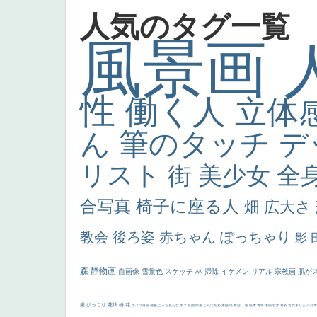
人気のタグ一覧
風景画
性
働く人
立体
ん
筆のタッチ
デ
リスト
街
美少女
全
合写真
椅子に座る人
畑
広大さ
教会
後ろ姿
赤ちゃん
ぽっちゃり
影
森
静物画
自画像
雪景色
スケッチ
林
掃除
イケメン
リアル
宗教画
肌が
厳
びっくり
花畑
橋
花
カメラ目線
補色
こっち見んな
キス
庭園
部屋
こんにちわ
素描
塔
青空
工場
巨木
青年
太陽
壮大
着衣
古代ギリシア
日