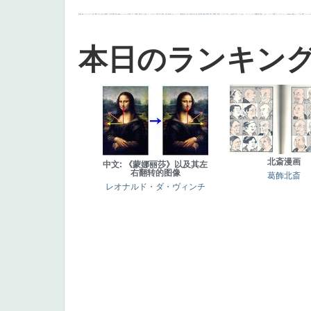
画質
last
ヴィーナス
剣
哀愁
白人少女
食事中
山本芳翠
麦
alciato
ハーレム
女神
ローマ教皇
奥行き
火起こし
シスター
東方の三博士
雪
114514
かっこいい
受胎告知
天から覗き込む顔
設計図
挿絵
群衆
親子
裸婦
可愛い
ピサロ
美人
＃名画で学ぶ「たるみ」
ニーソックス
躍動感
黄色
こわい
コート
畦道
レンブラント・
sekkusu
暖かい
バブみ
靴下
ショッ
本日のランキン
北斎漫画
中文: 《蒙娜丽莎》以及其左
右翻转的图像
葛飾北斎
レオナルド・ダ・ヴィンチ