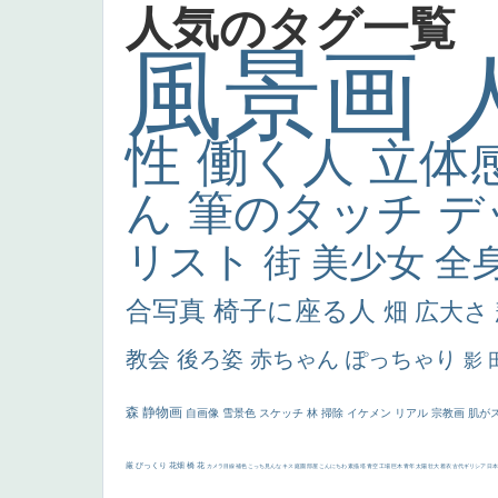
人気のタグ一覧
風景画
性
働く人
立体
ん
筆のタッチ
デ
リスト
街
美少女
全
合写真
椅子に座る人
畑
広大さ
教会
後ろ姿
赤ちゃん
ぽっちゃり
影
森
静物画
自画像
雪景色
スケッチ
林
掃除
イケメン
リアル
宗教画
肌が
厳
びっくり
花畑
橋
花
カメラ目線
補色
こっち見んな
キス
庭園
部屋
こんにちわ
素描
塔
青空
工場
巨木
青年
太陽
壮大
着衣
古代ギリシア
日