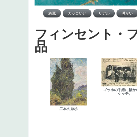
フィンセント・
品
ゴッホの手紙に描か
ケッチ。
二本の糸杉