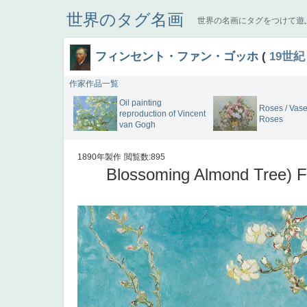
世界のタグ名画
世界の名画にタグをつけて遊
フィンセント・ファン・ゴッホ
(
19世紀
作家作品一覧
Oil painting
Roses / Vase
reproduction of Vincent
Roses
van Gogh
1890年製作
閲覧数:895
Blossoming Almond Tree) F