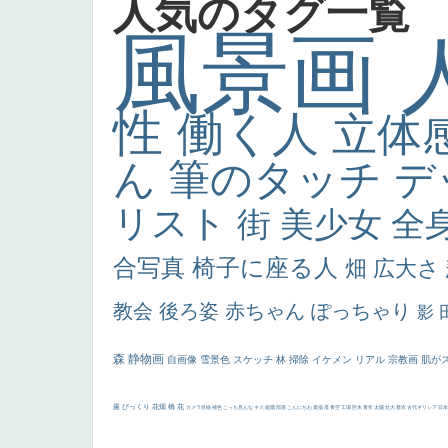
人気のタグ一覧
風景画
性
働く人
立体
ん
筆のタッチ
デ
リスト
街
美少女
全
合写真
椅子に座る人
畑
広大さ
教会
後ろ姿
赤ちゃん
ぽっちゃり
影
森
静物画
自画像
雪景色
スケッチ
林
掃除
イケメン
リアル
宗教画
肌が
厳
びっくり
花畑
橋
花
カメラ目線
補色
こっち見んな
キス
庭園
部屋
こんにちわ
素描
塔
青空
工場
巨木
青年
太陽
壮大
着衣
古代ギリシア
日