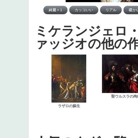
ミケランジェロ
ァッジオの他の
聖ウルスラの殉
ラザロの蘇生