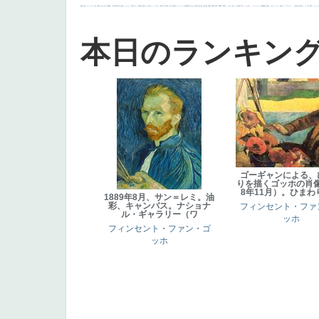
画質
last
ヴィーナス
剣
哀愁
白人少女
食事中
山本芳翠
麦
alciato
ハーレム
女神
ローマ教皇
奥行き
火起こし
シスター
東方の三博士
雪
114514
かっこいい
受胎告知
天から覗き込む顔
設計図
挿絵
群衆
親子
裸婦
可愛い
ピサロ
美人
＃名画で学ぶ「たるみ」
ニーソックス
躍動感
黄色
こわい
コート
畦道
レンブラント・
sekkusu
暖かい
バブみ
靴下
ショッ
本日のランキン
ゴーギャンによる、
りを描くゴッホの肖像
8年11月）。ひまわ
1889年8月、サン＝レミ。油
彩、キャンバス。ナショナ
フィンセント・ファ
ル・ギャラリー（ワ
ッホ
フィンセント・ファン・ゴ
ッホ