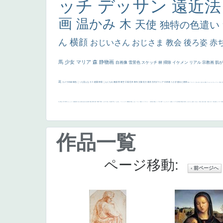
ッチ
デッサン
遠近
画
温かみ
木
天使
独特の色遣い
ん
横顔
おじいさん
おじさま
教会
後ろ姿
赤
馬
少女
マリア
森
静物画
自画像
雪景色
スケッチ
林
掃除
イケメン
リアル
宗教画
肌
花
カメラ目線
補色
こっち見んな
キス
庭園
部屋
こんにちわ
素描
塔
青空
工場
巨木
青年
太陽
壮大
着衣
古代ギリシア
日本画
うさぎ
疲れた表情
悪女
フランス
くびれ
祈り
生活
光
弱気
ゴッホ
＃シスレーファン
苦悩
子
の三博士
雪
114514
かっこいい
受胎告知
天から覗き込む顔
設計図
挿絵
群衆
親子
裸婦
可愛い
ピサロ
美人
＃名画で学ぶ「たるみ」
ニーソックス
躍動感
黄色
こわい
コート
畦道
レンブラント・
sekkusu
暖かい
バブみ
靴下
ショッキング
人物が
クリアな空気感
黄色の太陽
じゃがいも
お墓
イケおじ
＃推しの絵
孔雀 天使
ホラー
気が強そう
ローマ皇
作品一覧
ページ移動:
‹ 前ページへ