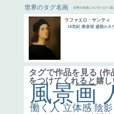
世界のタグ名画
世界の名画にタグをつけて遊
ラファエロ・サンティ
16世紀
教皇領
盛期ルネ
タグで作品を見る
(
をつけてくれると嬉し
風景画
働く人
立体感
陰