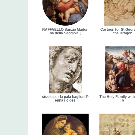
RAFFAELLO Sanzio Madon
Cartoon for St Geor
na della Seggiola (
the Dragon
studio per la pala baglioni P
The Holy Family wit
enna ( o ges
b