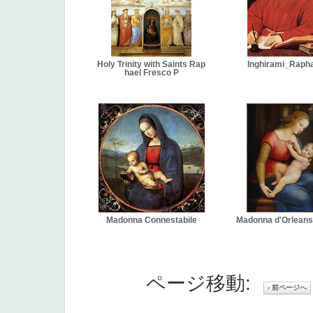
Holy Trinity with Saints Rap
Inghirami_Raph
hael Fresco P
Madonna Connestabile
Madonna d'Orleans
ページ移動:
‹ 前ページへ