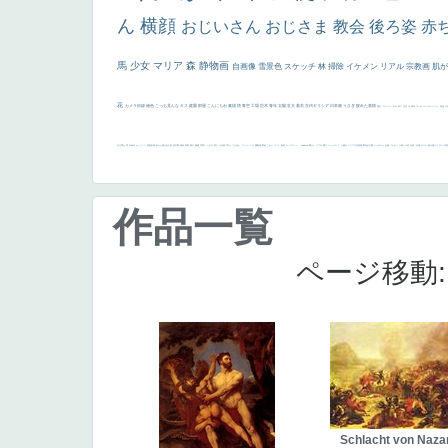
ん
横顔
おじいさん
おじさま
教会
後ろ姿
赤
馬
少女
マリア
森
静物画
自画像
雪景色
スケッチ
林
掃除
イケメン
リアル
宗教画
肌
花
カメラ目線
補色
こっち見んな
キス
庭園
部屋
こんにちわ
素描
塔
青空
工場
巨木
青年
太陽
壮大
着衣
古代ギリシア
日本画
うさぎ
疲れた表情
悪女
フランス
くびれ
祈り
生活
光
弱気
ゴッホ
＃シスレーファン
苦悩
子
の三博士
雪
114514
かっこいい
受胎告知
天から覗き込む顔
設計図
挿絵
群衆
親子
裸婦
可愛い
ピサロ
美人
＃名画で学ぶ「たるみ」
ニーソックス
躍動感
黄色
こわい
コート
畦道
レンブラント・
sekkusu
暖かい
バブみ
靴下
ショッキング
人物が
クリアな空気感
黄色の太陽
じゃがいも
お墓
イケおじ
＃推しの絵
孔雀 天使
ホラー
気が強そう
ローマ皇
作品一覧
ページ移動
Schlacht von Naz