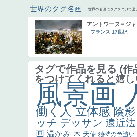
世界のタグ名画
世界の名画にタグをつけて遊
アントワーヌ＝ジャ
フランス
17世紀
タグで作品を見る
(
をつけてくれると嬉し
風景画
働く人
立体感
陰
ッチ
デッサン
遠近
画
温かみ
木
天使
独特の色遣い