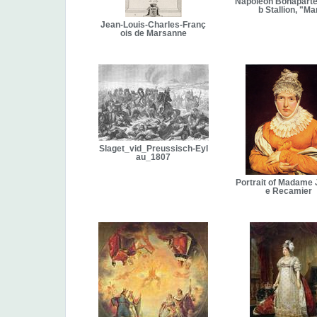
Napoleon Bonaparte
b Stallion, "Ma
Jean-Louis-Charles-Franç
ois de Marsanne
Slaget_vid_Preussisch-Eyl
au_1807
Portrait of Madame J
e Recamier