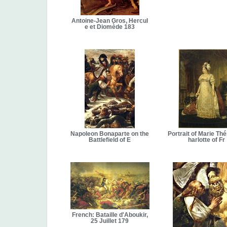
Antoine-Jean Gros, Hercul
e et Diomède 183
Napoleon Bonaparte on the
Portrait of Marie Th
Battlefield of E
harlotte of Fr
French: Bataille d'Aboukir,
25 Juillet 179