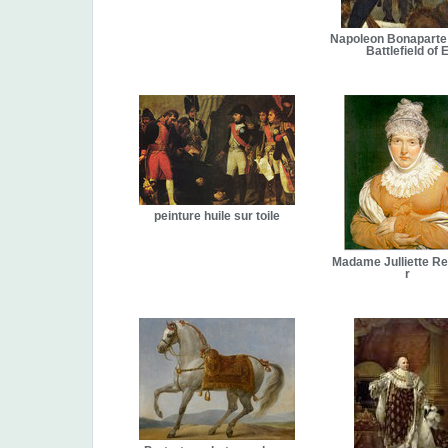
Napoleon Bonaparte
Battlefield of 
peinture huile sur toile
Madame Julliette R
r