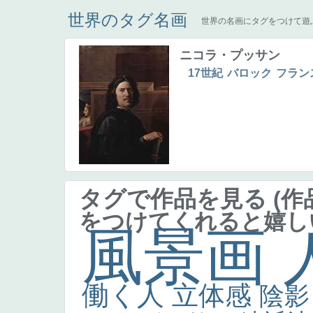
世界のタグ名画
世界の名画にタグをつけて遊
ニコラ・プッサン
17世紀
バロック
フラン
タグで作品を見る
(
をつけてくれると嬉し
風景画
働く人
立体感
陰