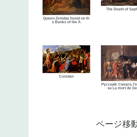
The Death of Sap
Queen Zenobia found on th
e Banks of the A
Coriolan
Русский: Смерть Г
ка La mort de G
ページ移動