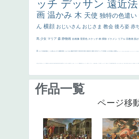
ッチ
デッサン
遠近
画
温かみ
木
天使
独特の色遣い
ん
横顔
おじいさん
おじさま
教会
後ろ姿
赤
馬
少女
マリア
森
静物画
自画像
雪景色
スケッチ
林
掃除
イケメン
リアル
宗教画
肌
花
カメラ目線
補色
こっち見んな
キス
庭園
部屋
こんにちわ
素描
塔
青空
工場
巨木
青年
太陽
壮大
着衣
古代ギリシア
日本画
うさぎ
疲れた表情
悪女
フランス
くびれ
祈り
生活
光
弱気
ゴッホ
＃シスレーファン
苦悩
子
の三博士
雪
114514
かっこいい
受胎告知
天から覗き込む顔
設計図
挿絵
群衆
親子
裸婦
可愛い
ピサロ
美人
＃名画で学ぶ「たるみ」
ニーソックス
躍動感
黄色
こわい
コート
畦道
レンブラント・
sekkusu
暖かい
バブみ
靴下
ショッキング
人物が
クリアな空気感
黄色の太陽
じゃがいも
お墓
イケおじ
＃推しの絵
孔雀 天使
ホラー
気が強そう
ローマ皇
作品一覧
ページ移動