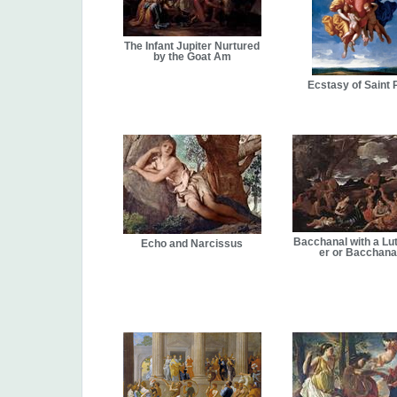
The Infant Jupiter Nurtured
by the Goat Am
Ecstasy of Saint 
Bacchanal with a Lu
Echo and Narcissus
er or Bacchana