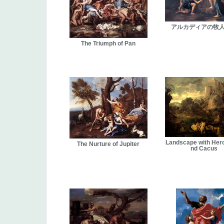
アルカディアの牧
The Triumph of Pan
Landscape with Herc
The Nurture of Jupiter
nd Cacus