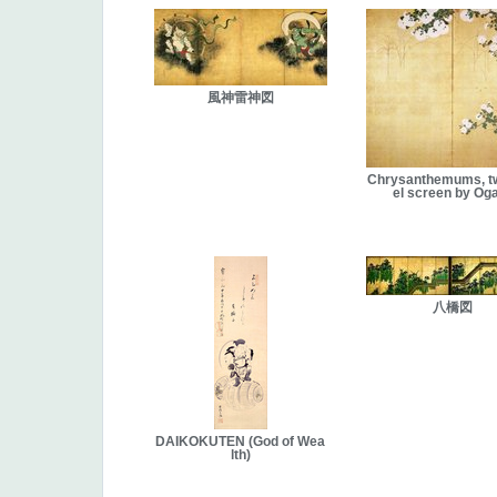
風神雷神図
Chrysanthemums, t
el screen by Og
八橋図
DAIKOKUTEN (God of Wea
lth)