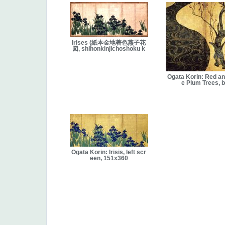
Irises (紙本金地著色燕子花
図, shihonkinjichoshoku k
Ogata Korin: Red an
e Plum Trees, 
Ogata Korin: Irisis, left scr
een, 151x360