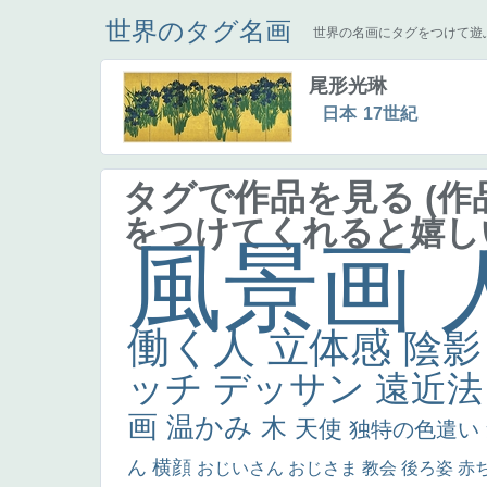
世界のタグ名画
世界の名画にタグをつけて遊
尾形光琳
日本
17世紀
タグで作品を見る
(
をつけてくれると嬉し
風景画
働く人
立体感
陰
ッチ
デッサン
遠近
画
温かみ
木
天使
独特の色遣い
ん
横顔
おじいさん
おじさま
教会
後ろ姿
赤