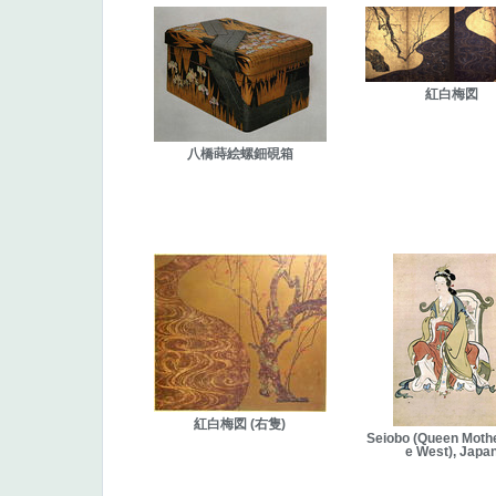
紅白梅図
八橋蒔絵螺鈿硯箱
紅白梅図 (右隻)
Seiobo (Queen Mothe
e West), Japa