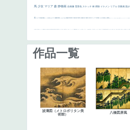
馬
少女
マリア
森
静物画
自画像
雪景色
スケッチ
林
掃除
イケメン
リアル
宗教画
肌
花
カメラ目線
補色
こっち見んな
キス
庭園
部屋
こんにちわ
素描
塔
青空
工場
巨木
青年
太陽
壮大
着衣
古代ギリシア
日本画
うさぎ
疲れた表情
悪女
フランス
くびれ
祈り
生活
光
弱気
ゴッホ
＃シスレーファン
苦悩
子
の三博士
雪
114514
かっこいい
受胎告知
天から覗き込む顔
設計図
挿絵
群衆
親子
裸婦
可愛い
ピサロ
美人
＃名画で学ぶ「たるみ」
ニーソックス
躍動感
黄色
こわい
コート
畦道
レンブラント・
sekkusu
暖かい
バブみ
靴下
ショッキング
人物が
クリアな空気感
黄色の太陽
じゃがいも
お墓
イケおじ
＃推しの絵
孔雀 天使
ホラー
気が強そう
ローマ皇
作品一覧
波濤図（メトロポリタン美
八橋図屏風
術館）