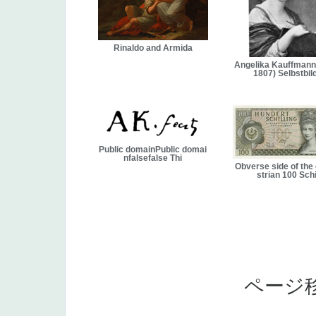
Rinaldo and Armida
Angelika Kauffmann
1807) Selbstbil
Public domainPublic domai
nfalsefalse Thi
Obverse side of the
strian 100 Schi
ページ