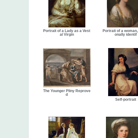
Portrait of a Lady as a Vest
Portrait of a woman, 
al Virgin
onally identif
The Younger Pliny Reprove
d
Self-portrait