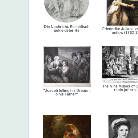
Die Nachricht. Ein höfisch
Friederike Juliane 
gekleideter He
entlow (1762-1
The Nine Muses of G
ritain (after si
"Joseph telling his Dream t
o his Father"