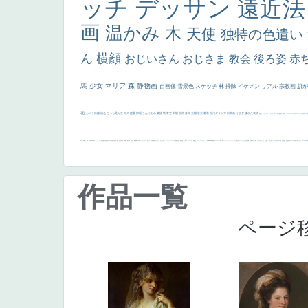
ッチ
デッサン
遠近
画
温かみ
木
天使
独特の色遣い
ん
横顔
おじいさん
おじさま
教会
後ろ姿
赤
馬
少女
マリア
森
静物画
自画像
雪景色
スケッチ
林
掃除
イケメン
リアル
宗教画
肌
花
カメラ目線
補色
こっち見んな
キス
庭園
部屋
こんにちわ
素描
塔
青空
工場
巨木
青年
太陽
壮大
着衣
古代ギリシア
日本画
うさぎ
疲れた表情
悪女
フランス
くびれ
祈り
生活
光
弱気
ゴッホ
＃シスレーファン
苦悩
子
の三博士
雪
114514
かっこいい
受胎告知
天から覗き込む顔
設計図
挿絵
群衆
親子
裸婦
可愛い
ピサロ
美人
＃名画で学ぶ「たるみ」
ニーソックス
躍動感
黄色
こわい
コート
畦道
レンブラント・
sekkusu
暖かい
バブみ
靴下
ショッキング
人物が
クリアな空気感
黄色の太陽
じゃがいも
お墓
イケおじ
＃推しの絵
孔雀 天使
ホラー
気が強そう
ローマ皇
作品一覧
ページ