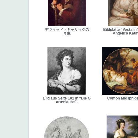
デヴィッド・ギャリックの
Bildplatte "Vestalin
肖像
Angelica Kauf
Bild aus Seite 101 in "Die G
Cymon and Iphig
artenlaube".