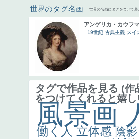
世界のタグ名画
世界の名画にタグをつけて遊
アンゲリカ・カウフマン
19世紀
古典主義
スイ
タグで作品を見る
(
をつけてくれると嬉し
風景画
働く人
立体感
陰