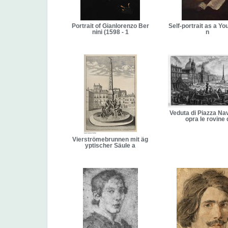
Portrait of Gianlorenzo Ber
Self-portrait as a Y
nini (1598 - 1
n
Veduta di Piazza Na
opra le rovine 
Vierströmebrunnen mit äg
yptischer Säule a