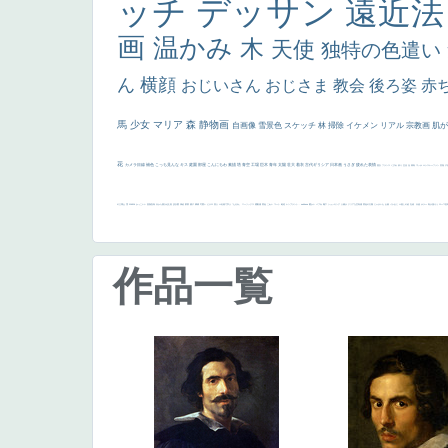
ッチ
デッサン
遠近
画
温かみ
木
天使
独特の色遣い
ん
横顔
おじいさん
おじさま
教会
後ろ姿
赤
馬
少女
マリア
森
静物画
自画像
雪景色
スケッチ
林
掃除
イケメン
リアル
宗教画
肌
花
カメラ目線
補色
こっち見んな
キス
庭園
部屋
こんにちわ
素描
塔
青空
工場
巨木
青年
太陽
壮大
着衣
古代ギリシア
日本画
うさぎ
疲れた表情
悪女
フランス
くびれ
祈り
生活
光
弱気
ゴッホ
＃シスレーファン
苦悩
子
の三博士
雪
114514
かっこいい
受胎告知
天から覗き込む顔
設計図
挿絵
群衆
親子
裸婦
可愛い
ピサロ
美人
＃名画で学ぶ「たるみ」
ニーソックス
躍動感
黄色
こわい
コート
畦道
レンブラント・
sekkusu
暖かい
バブみ
靴下
ショッキング
人物が
クリアな空気感
黄色の太陽
じゃがいも
お墓
イケおじ
＃推しの絵
孔雀 天使
ホラー
気が強そう
ローマ皇
作品一覧