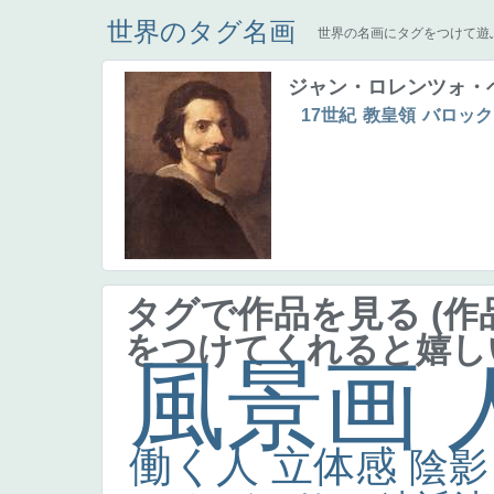
世界のタグ名画
世界の名画にタグをつけて遊
ジャン・ロレンツォ・
17世紀
教皇領
バロック
タグで作品を見る
(
をつけてくれると嬉し
風景画
働く人
立体感
陰