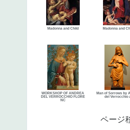
Madonna and Child
Madonna and Ch
WORKSHOP OF ANDREA
Man of Sorrows by 
DEL VERROCCHIO FLORE
del Verrocchio 
NC
ページ