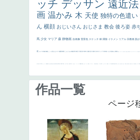
ッチ
デッサン
遠近
画
温かみ
木
天使
独特の色遣い
ん
横顔
おじいさん
おじさま
教会
後ろ姿
赤
馬
少女
マリア
森
静物画
自画像
雪景色
スケッチ
林
掃除
イケメン
リアル
宗教画
肌
花
カメラ目線
補色
こっち見んな
キス
庭園
部屋
こんにちわ
素描
塔
青空
工場
巨木
青年
太陽
壮大
着衣
古代ギリシア
日本画
うさぎ
疲れた表情
悪女
フランス
くびれ
祈り
生活
光
弱気
ゴッホ
＃シスレーファン
苦悩
子
の三博士
雪
114514
かっこいい
受胎告知
天から覗き込む顔
設計図
挿絵
群衆
親子
裸婦
可愛い
ピサロ
美人
＃名画で学ぶ「たるみ」
ニーソックス
躍動感
黄色
こわい
コート
畦道
レンブラント・
sekkusu
暖かい
バブみ
靴下
ショッキング
人物が
クリアな空気感
黄色の太陽
じゃがいも
お墓
イケおじ
＃推しの絵
孔雀 天使
ホラー
気が強そう
ローマ皇
作品一覧
ページ