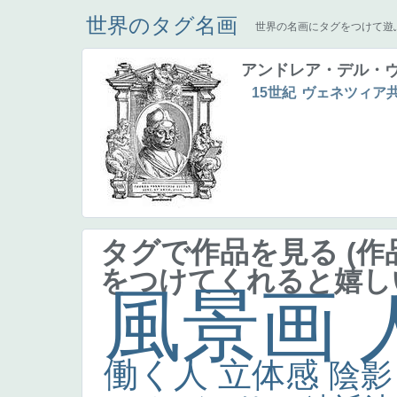
世界のタグ名画
世界の名画にタグをつけて遊
アンドレア・デル・
15世紀
ヴェネツィア
タグで作品を見る
(
をつけてくれると嬉し
風景画
働く人
立体感
陰