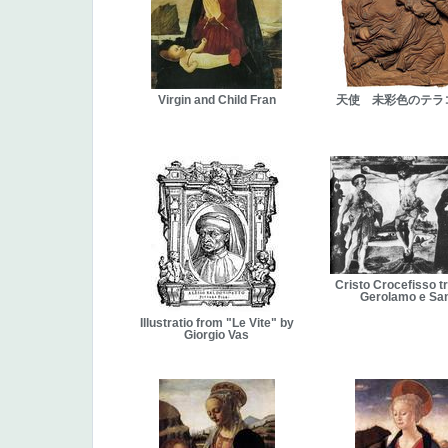
Virgin and Child Fran
天使 未彩色のテラ
Cristo Crocefisso t
Gerolamo e Sa
Illustratio from "Le Vite" by
Giorgio Vas