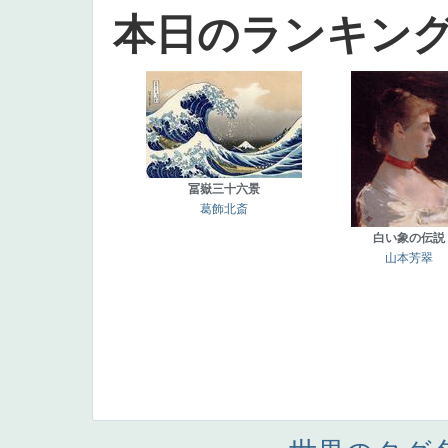
本日のランキン
冨嶽三十六景
葛飾北斎
白い象の伝説
山本芳翠