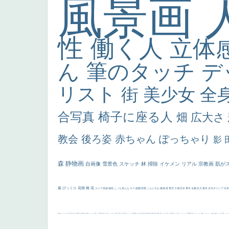
風景画
性
働く人
立体
ん
筆のタッチ
デ
リスト
街
美少女
全
合写真
椅子に座る人
畑
広大さ
教会
後ろ姿
赤ちゃん
ぽっちゃり
影
森
静物画
自画像
雪景色
スケッチ
林
掃除
イケメン
リアル
宗教画
肌が
厳
びっくり
花畑
橋
花
カメラ目線
補色
こっち見んな
キス
庭園
部屋
こんにちわ
素描
塔
青空
工場
巨木
青年
太陽
壮大
着衣
古代ギリシア
日
画質
last
ヴィーナス
剣
哀愁
白人少女
食事中
山本芳翠
麦
alciato
ハーレム
女神
ローマ教皇
奥行き
火起こし
シスター
東方の三博士
雪
114514
かっこいい
受胎告知
天から覗き込む顔
設計図
挿絵
群衆
親子
裸婦
可愛い
ピサロ
美人
＃名画で学ぶ「たるみ」
ニーソックス
躍動感
黄色
こわい
コート
畦道
レンブラント・
sekkusu
暖かい
バブみ
靴下
ショッ