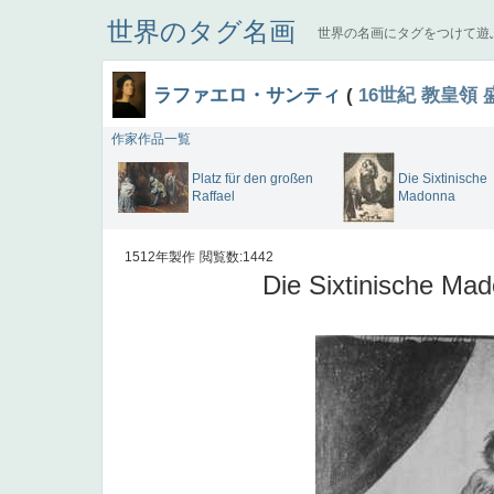
世界のタグ名画
世界の名画にタグをつけて遊
ラファエロ・サンティ
(
16世紀
教皇領
作家作品一覧
Platz für den großen
Die Sixtinische
Raffael
Madonna
1512年製作
閲覧数:1442
Die Sixtinische Ma