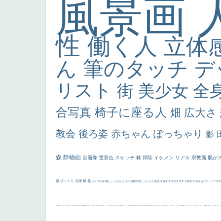
風景画
性
働く人
立体
ん
筆のタッチ
デ
リスト
街
美少女
全
合写真
椅子に座る人
畑
広大さ
教会
後ろ姿
赤ちゃん
ぽっちゃり
影
森
静物画
自画像
雪景色
スケッチ
林
掃除
イケメン
リアル
宗教画
肌が
厳
びっくり
花畑
橋
花
カメラ目線
補色
こっち見んな
キス
庭園
部屋
こんにちわ
素描
塔
青空
工場
巨木
青年
太陽
壮大
着衣
古代ギリシア
日
画質
last
ヴィーナス
剣
哀愁
白人少女
食事中
山本芳翠
麦
alciato
ハーレム
女神
ローマ教皇
奥行き
火起こし
シスター
東方の三博士
雪
114514
かっこいい
受胎告知
天から覗き込む顔
設計図
挿絵
群衆
親子
裸婦
可愛い
ピサロ
美人
＃名画で学ぶ「たるみ」
ニーソックス
躍動感
黄色
こわい
コート
畦道
レンブラント・
sekkusu
暖かい
バブみ
靴下
ショッ