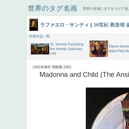
世界のタグ名画
世界の名画にタグをつけて遊
ラファエロ・サンティ
(
16世紀
教皇領
作家作品一覧
St. Jerome Punishing
Eterno bene
the Heretic Sabinian,
dalla Pala B
150
1505年製作
閲覧数:2002
Madonna and Child (The Ansid