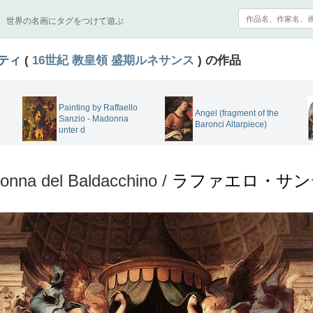
世界の名画にタグをつけて遊ぶ
ティ
(
16世紀
教皇領
盛期ルネサンス
) の作品
Painting by Raffaello
Angel (fragment of the
Sanzio - Madonna
Baronci Altarpiece)
unter d
onna del Baldacchino /
ラファエロ・サン