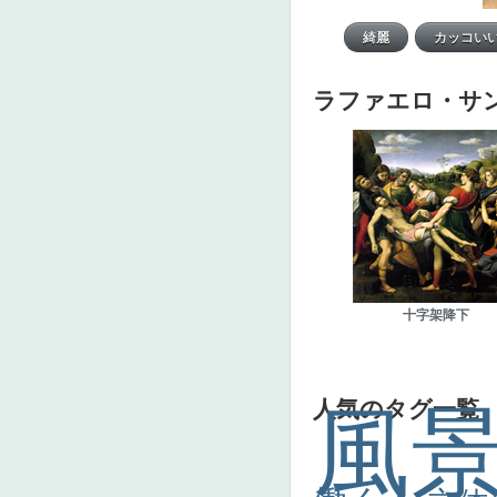
ラファエロ・サ
十字架降下
人気のタグ一覧
風