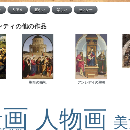
ンティの他の作品
聖母の婚礼
アンシデイの聖母
景画
人物画