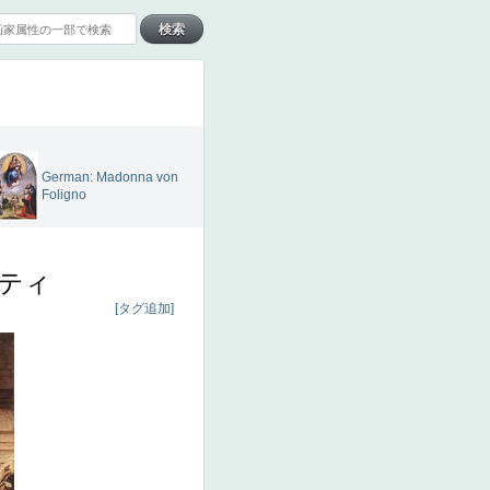
German: Madonna von
Foligno
ティ
[タグ追加]