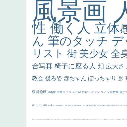
風景画
性
働く人
立体
ん
筆のタッチ
デ
リスト
街
美少女
全
合写真
椅子に座る人
畑
広大さ
教会
後ろ姿
赤ちゃん
ぽっちゃり
影
森
静物画
自画像
雪景色
スケッチ
林
掃除
イケメン
リアル
宗教画
肌が
厳
びっくり
花畑
橋
花
カメラ目線
補色
こっち見んな
キス
庭園
部屋
こんにちわ
素描
塔
青空
工場
巨木
青年
太陽
壮大
着衣
古代ギリシア
日
画質
last
ヴィーナス
剣
哀愁
白人少女
食事中
山本芳翠
麦
alciato
ハーレム
女神
ローマ教皇
奥行き
火起こし
シスター
東方の三博士
雪
114514
かっこいい
受胎告知
天から覗き込む顔
設計図
挿絵
群衆
親子
裸婦
可愛い
ピサロ
美人
＃名画で学ぶ「たるみ」
ニーソックス
躍動感
黄色
こわい
コート
畦道
レンブラント・
sekkusu
暖かい
バブみ
靴下
ショッ