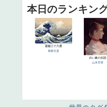
本日のランキン
冨嶽三十六景
葛飾北斎
白い象の伝説
山本芳翠