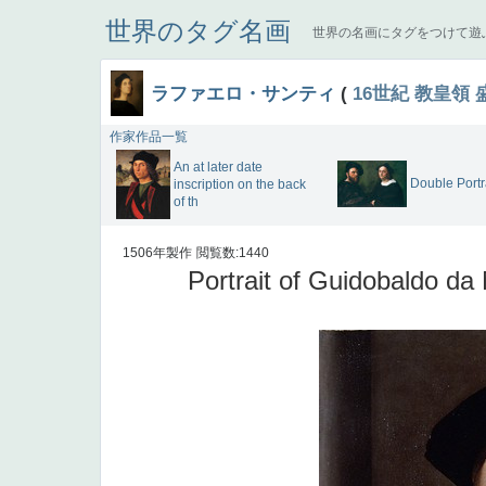
世界のタグ名画
世界の名画にタグをつけて遊
ラファエロ・サンティ
(
16世紀
教皇領
作家作品一覧
An at later date
Double Portr
inscription on the back
of th
1506年製作
閲覧数:1440
Portrait of Guidobaldo da 