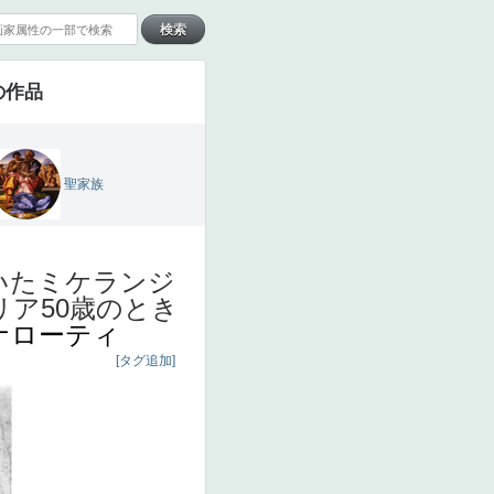
の作品
聖家族
いたミケランジ
ア50歳のとき
ナローティ
[タグ追加]