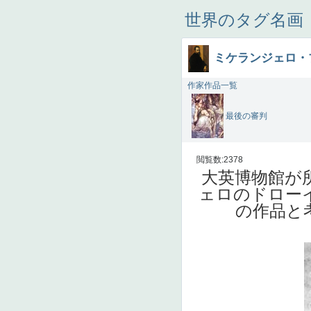
世界のタグ名画
ミケランジェロ・
作家作品一覧
最後の審判
閲覧数:2378
大英博物館が
ェロのドロー
の作品と