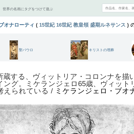
世界の名画にタグをつけて遊ぶ
ブオナローティ
(
15世紀
16世紀
教皇領
盛期ルネサンス
) 
聖パウロ
キリストの埋葬
所蔵する、ヴィットリア・コロンナを描
イング。ミケランジェロ65歳、ヴィットリ
考えられている /
ミケランジェロ・ブオ