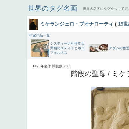
世界のタグ名画
世界の名画にタグをつけて遊
ミケランジェロ・ブオナローティ
(
15
作家作品一覧
システィーナ礼拝堂天
アダムの創
井画のユディトとホロ
フェルネス
1490年製作
閲覧数:2303
階段の聖母 /
ミケ