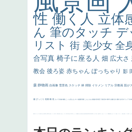
風景画
性
働く人
立体
ん
筆のタッチ
デ
リスト
街
美少女
全
合写真
椅子に座る人
畑
広大さ
教会
後ろ姿
赤ちゃん
ぽっちゃり
影
森
静物画
自画像
雪景色
スケッチ
林
掃除
イケメン
リアル
宗教画
肌が
厳
びっくり
花畑
橋
花
カメラ目線
補色
こっち見んな
キス
庭園
部屋
こんにちわ
素描
塔
青空
工場
巨木
青年
太陽
壮大
着衣
古代ギリシア
日
画質
last
ヴィーナス
剣
哀愁
白人少女
食事中
山本芳翠
麦
alciato
ハーレム
女神
ローマ教皇
奥行き
火起こし
シスター
東方の三博士
雪
114514
かっこいい
受胎告知
天から覗き込む顔
設計図
挿絵
群衆
親子
裸婦
可愛い
ピサロ
美人
＃名画で学ぶ「たるみ」
ニーソックス
躍動感
黄色
こわい
コート
畦道
レンブラント・
sekkusu
暖かい
バブみ
靴下
ショッ