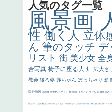
人気のタグ一覧
風景画
性
働く人
立体
ん
筆のタッチ
デ
リスト
街
美少女
全
合写真
椅子に座る人
畑
広大さ
教会
後ろ姿
赤ちゃん
ぽっちゃり
影
森
静物画
自画像
雪景色
スケッチ
林
掃除
イケメン
リアル
宗教画
肌が
厳
びっくり
花畑
橋
花
カメラ目線
補色
こっち見んな
キス
庭園
部屋
こんにちわ
素描
塔
青空
工場
巨木
青年
太陽
壮大
着衣
古代ギリシア
日