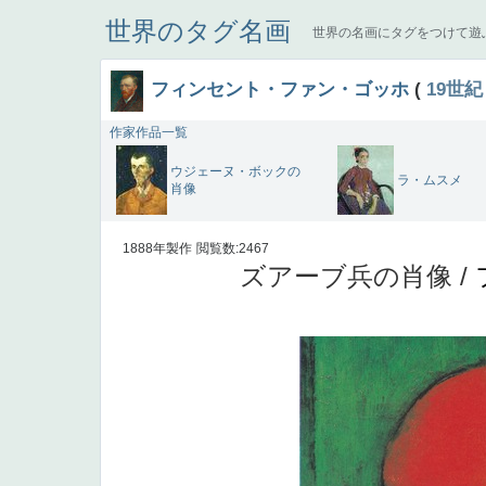
世界のタグ名画
世界の名画にタグをつけて遊
フィンセント・ファン・ゴッホ
(
19世紀
作家作品一覧
ウジェーヌ・ボックの
ラ・ムスメ
肖像
1888年製作
閲覧数:2467
ズアーブ兵の肖像 /