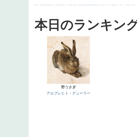
画質
last
ヴィーナス
剣
哀愁
白人少女
食事中
山本芳翠
麦
alciato
ハーレム
女神
ローマ教皇
奥行き
火起こし
シスター
東方の三博士
雪
114514
かっこいい
受胎告知
天から覗き込む顔
設計図
挿絵
群衆
親子
裸婦
可愛い
ピサロ
美人
＃名画で学ぶ「たるみ」
ニーソックス
躍動感
黄色
こわい
コート
畦道
レンブラント・
sekkusu
暖かい
バブみ
靴下
ショッ
本日のランキン
野うさぎ
アルブレヒト・デューラー