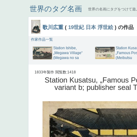
世界のタグ名画
世界の名画にタグをつけて遊
歌川広重
(
19世紀
日本
浮世絵
) の作品
作家作品一覧
Station Ishibe,
Station Kusa
„Megawa Village“
„Famous Pos
(Megawa no sa
(Meibutsu
1833年製作
閲覧数:1418
Station Kusatsu, „Famous 
variant b; publisher sea