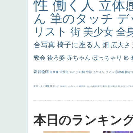
性
働く人
立体
ん
筆のタッチ
デ
リスト
街
美少女
全
合写真
椅子に座る人
畑
広大さ
教会
後ろ姿
赤ちゃん
ぽっちゃり
影
森
静物画
自画像
雪景色
スケッチ
林
掃除
イケメン
リアル
宗教画
肌が
厳
びっくり
花畑
橋
花
カメラ目線
補色
こっち見んな
キス
庭園
部屋
こんにちわ
素描
塔
青空
工場
巨木
青年
太陽
壮大
着衣
古代ギリシア
日
画質
last
ヴィーナス
剣
哀愁
白人少女
食事中
山本芳翠
麦
alciato
ハーレム
女神
ローマ教皇
奥行き
火起こし
シスター
東方の三博士
雪
114514
かっこいい
受胎告知
天から覗き込む顔
設計図
挿絵
群衆
親子
裸婦
可愛い
ピサロ
美人
＃名画で学ぶ「たるみ」
ニーソックス
躍動感
黄色
こわい
コート
畦道
レンブラント・
sekkusu
暖かい
バブみ
靴下
ショッ
本日のランキン