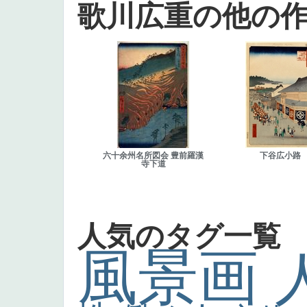
歌川広重の他の
六十余州名所図会 豊前羅漢
下谷広小路
寺下道
人気のタグ一覧
風景画