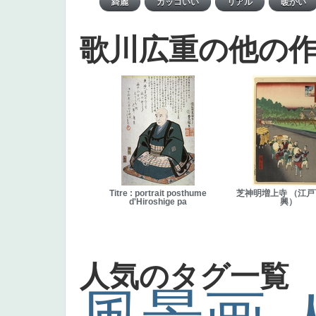
歌川広重の他の
Titre : portrait posthume
芝神明増上寺 （江
d'Hiroshige pa
興）
人気のタグ一覧