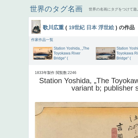
世界のタグ名画
世界の名画にタグをつけて遊
歌川広重
(
19世紀
日本
浮世絵
) の作品
作家作品一覧
Station Yoshida, „The
Station Yosh
Toyokawa River
Toyokawa Ri
Bridge“ (
Bridge“ (
1833年製作
閲覧数:2246
Station Yoshida, „The Toyok
variant b; publishe