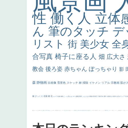
風景画
性
働く人
立体
ん
筆のタッチ
デ
リスト
街
美少女
全
合写真
椅子に座る人
畑
広大さ
教会
後ろ姿
赤ちゃん
ぽっちゃり
影
森
静物画
自画像
雪景色
スケッチ
林
掃除
イケメン
リアル
宗教画
肌が
厳
びっくり
花畑
橋
花
カメラ目線
補色
こっち見んな
キス
庭園
部屋
こんにちわ
素描
塔
青空
工場
巨木
青年
太陽
壮大
着衣
古代ギリシア
日
画質
last
ヴィーナス
剣
哀愁
白人少女
食事中
山本芳翠
麦
alciato
ハーレム
女神
ローマ教皇
奥行き
火起こし
シスター
東方の三博士
雪
114514
かっこいい
受胎告知
天から覗き込む顔
設計図
挿絵
群衆
親子
裸婦
可愛い
ピサロ
美人
＃名画で学ぶ「たるみ」
ニーソックス
躍動感
黄色
こわい
コート
畦道
レンブラント・
sekkusu
暖かい
バブみ
靴下
ショッ