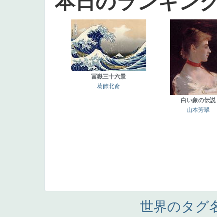
本日のランキン
冨嶽三十六景
葛飾北斎
白い象の伝説
山本芳翠
世界のタグ