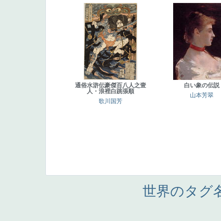
通俗水滸伝豪傑百八人之壹
白い象の伝説
人・浪裡白跳張順
山本芳翠
歌川国芳
世界のタグ