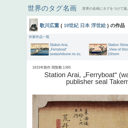
世界のタグ名画
世界の名画にタグをつけて遊
歌川広重
(
19世紀
日本
浮世絵
) の作品
作家作品一覧
Station Arai,
Station Shir
„Ferryboat“
„View of Shi
(watashibune no zu,
(Shiom
1833年製作
閲覧数:1385
Station Arai, „Ferryboat“ 
publisher seal Tak