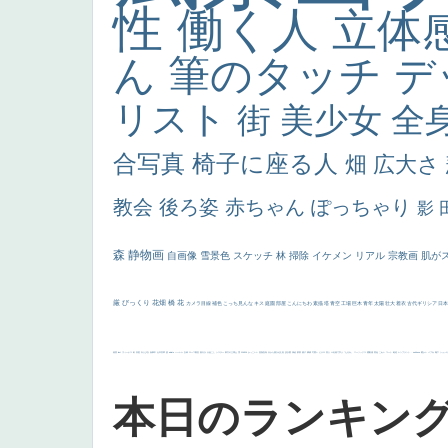
性
働く人
立体
ん
筆のタッチ
デ
リスト
街
美少女
全
合写真
椅子に座る人
畑
広大さ
教会
後ろ姿
赤ちゃん
ぽっちゃり
影
森
静物画
自画像
雪景色
スケッチ
林
掃除
イケメン
リアル
宗教画
肌が
厳
びっくり
花畑
橋
花
カメラ目線
補色
こっち見んな
キス
庭園
部屋
こんにちわ
素描
塔
青空
工場
巨木
青年
太陽
壮大
着衣
古代ギリシア
日
画質
last
ヴィーナス
剣
哀愁
白人少女
食事中
山本芳翠
麦
alciato
ハーレム
女神
ローマ教皇
奥行き
火起こし
シスター
東方の三博士
雪
114514
かっこいい
受胎告知
天から覗き込む顔
設計図
挿絵
群衆
親子
裸婦
可愛い
ピサロ
美人
＃名画で学ぶ「たるみ」
ニーソックス
躍動感
黄色
こわい
コート
畦道
レンブラント・
sekkusu
暖かい
バブみ
靴下
ショッ
本日のランキン