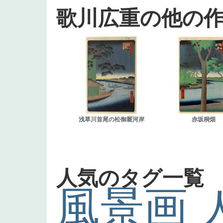
歌川広重の他の
浅草川首尾の松御厩河岸
赤坂桐畑
人気のタグ一覧
風景画