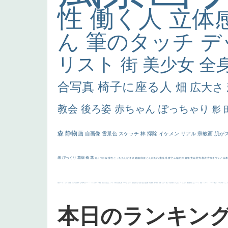
性
働く人
立体
ん
筆のタッチ
デ
リスト
街
美少女
全
合写真
椅子に座る人
畑
広大さ
教会
後ろ姿
赤ちゃん
ぽっちゃり
影
森
静物画
自画像
雪景色
スケッチ
林
掃除
イケメン
リアル
宗教画
肌が
厳
びっくり
花畑
橋
花
カメラ目線
補色
こっち見んな
キス
庭園
部屋
こんにちわ
素描
塔
青空
工場
巨木
青年
太陽
壮大
着衣
古代ギリシア
日
画質
last
ヴィーナス
剣
哀愁
白人少女
食事中
山本芳翠
麦
alciato
ハーレム
女神
ローマ教皇
奥行き
火起こし
シスター
東方の三博士
雪
114514
かっこいい
受胎告知
天から覗き込む顔
設計図
挿絵
群衆
親子
裸婦
可愛い
ピサロ
美人
＃名画で学ぶ「たるみ」
ニーソックス
躍動感
黄色
こわい
コート
畦道
レンブラント・
sekkusu
暖かい
バブみ
靴下
ショッ
本日のランキン