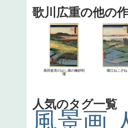
歌川広重の他の
高田姿見のはし俤の橋砂利
堀江ねこざね
場
人気のタグ一覧
風景画