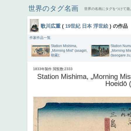
世界のタグ名画
世界の名画にタグをつけて遊
歌川広重
(
19世紀
日本
浮世絵
) の作品
作家作品一覧
Station Mishima,
Station Num
„Morning Mist“ (asagiri,
„Morning Mis
朝霧);
(tasogare zu
1833年製作
閲覧数:2333
Station Mishima, „Morning Mist
Hoeidō