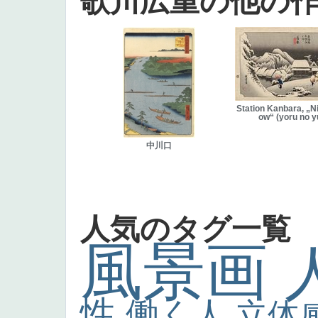
歌川広重の他の
Station Kanbara, „N
ow“ (yoru no y
中川口
人気のタグ一覧
風景画
性
働く人
立体