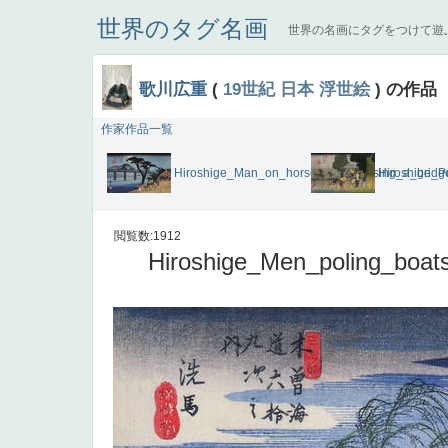
世界のタグ名画
世界の名画にタグをつけて遊
歌川広重
(
19世紀
日本
浮世絵
) の作品
作家作品一覧
Hiroshige_Man_on_horseback_crossing_a_bridg
Hiroshige_P
閲覧数:1912
Hiroshige_Men_poling_boat