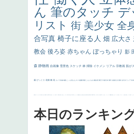
ん
筆のタッチ
デ
リスト
街
美少女
全
合写真
椅子に座る人
畑
広大さ
教会
後ろ姿
赤ちゃん
ぽっちゃり
影
森
静物画
自画像
雪景色
スケッチ
林
掃除
イケメン
リアル
宗教画
肌が
厳
びっくり
花畑
橋
花
カメラ目線
補色
こっち見んな
キス
庭園
部屋
こんにちわ
素描
塔
青空
工場
巨木
青年
太陽
壮大
着衣
古代ギリシア
日
画質
last
ヴィーナス
剣
哀愁
白人少女
食事中
山本芳翠
麦
alciato
ハーレム
女神
ローマ教皇
奥行き
火起こし
シスター
東方の三博士
雪
114514
かっこいい
受胎告知
天から覗き込む顔
設計図
挿絵
群衆
親子
裸婦
可愛い
ピサロ
美人
＃名画で学ぶ「たるみ」
ニーソックス
躍動感
黄色
こわい
コート
畦道
レンブラント・
sekkusu
暖かい
バブみ
靴下
ショッ
本日のランキン