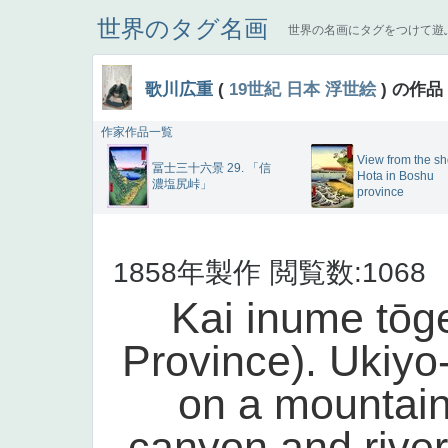
世界のタグ名画
世界の名画にタグをつけて遊
歌川広重
(
19世紀
日本
浮世絵
) の作品
作家作品一覧
View from the sh
冨士三十六景 29. 「信
Hota in Boshu
濃塩尻峠」
province
1858年製作
閲覧数:1068
Kai inume tōg
Province). Ukiyo-
on a mountain
canyon and river