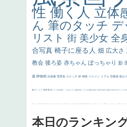
性
働く人
立体
ん
筆のタッチ
デ
リスト
街
美少女
全
合写真
椅子に座る人
畑
広大さ
教会
後ろ姿
赤ちゃん
ぽっちゃり
影
森
静物画
自画像
雪景色
スケッチ
林
掃除
イケメン
リアル
宗教画
肌が
厳
びっくり
花畑
橋
花
カメラ目線
補色
こっち見んな
キス
庭園
部屋
こんにちわ
素描
塔
青空
工場
巨木
青年
太陽
壮大
着衣
古代ギリシア
日
画質
last
ヴィーナス
剣
哀愁
白人少女
食事中
山本芳翠
麦
alciato
ハーレム
女神
ローマ教皇
奥行き
火起こし
シスター
東方の三博士
雪
114514
かっこいい
受胎告知
天から覗き込む顔
設計図
挿絵
群衆
親子
裸婦
可愛い
ピサロ
美人
＃名画で学ぶ「たるみ」
ニーソックス
躍動感
黄色
こわい
コート
畦道
レンブラント・
sekkusu
暖かい
バブみ
靴下
ショッ
本日のランキン