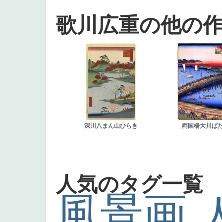
歌川広重の他の
深川八まん山ひらき
両国橋大川ば
人気のタグ一覧
風景画