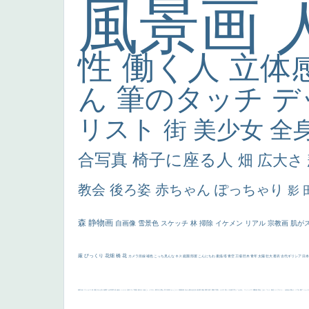
風景画
性
働く人
立体
ん
筆のタッチ
デ
リスト
街
美少女
全
合写真
椅子に座る人
畑
広大さ
教会
後ろ姿
赤ちゃん
ぽっちゃり
影
森
静物画
自画像
雪景色
スケッチ
林
掃除
イケメン
リアル
宗教画
肌が
厳
びっくり
花畑
橋
花
カメラ目線
補色
こっち見んな
キス
庭園
部屋
こんにちわ
素描
塔
青空
工場
巨木
青年
太陽
壮大
着衣
古代ギリシア
日
画質
last
ヴィーナス
剣
哀愁
白人少女
食事中
山本芳翠
麦
alciato
ハーレム
女神
ローマ教皇
奥行き
火起こし
シスター
東方の三博士
雪
114514
かっこいい
受胎告知
天から覗き込む顔
設計図
挿絵
群衆
親子
裸婦
可愛い
ピサロ
美人
＃名画で学ぶ「たるみ」
ニーソックス
躍動感
黄色
こわい
コート
畦道
レンブラント・
sekkusu
暖かい
バブみ
靴下
ショッ