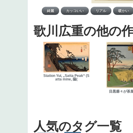
歌川広重の他の
Station Yui, „Satta Peak“ (S
atta mine, 薩(
目黒爺々が茶
人気のタグ一覧