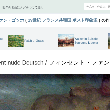
世界の名画にタグをつけて遊ぶ
ァン・ゴッホ
(
19世紀
フランス共和国
ポスト印象派
) の
ng
Walker in Bois de
Patch of Grass
Boulogne Magyar
nt nude Deutsch /
フィンセント・ファン