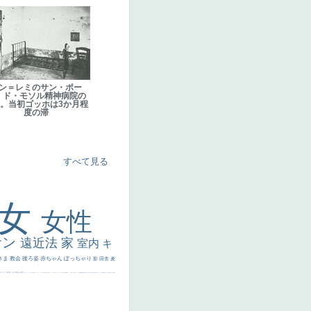
ン＝レミのサン・ポー
・ド・モソル精神病院の
。当初ゴッホは3か月程
度の滞
すべて見る
美女
女性
サン
遠近法
家
室内
キ
さま
教会
後ろ姿
赤ちゃん
ぽっちゃり
影
田舎
麦
代ギリシア
日本画
うさぎ
疲れた表情
悪女
フランス
くびれ
祈り
生活
光
弱気
ゴッホ
＃シスレーファン
苦悩
子供
麦わら帽子
駅
コントラスト
野菜
イエス
かわいい
レベチ
魚
美少年
列車
瓶
酒場
セックス
＃我が人生
美女イケメン
理想
悪魔
新聞写真
坊主
寝ている
手
歌川広重
ゆがみ
童顔
空中浮遊
ドラゴン
人物写真
星空
山
ひまわり
富嶽百景
１
お金持ち
騎