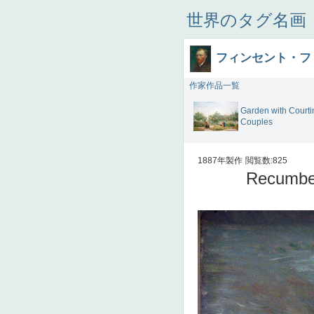
世界のタグ名画
フィンセント・フ
作家作品一覧
Garden with Courti
Couples
1887年製作
閲覧数:825
Recumbe