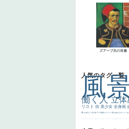
ズアーブ兵の肖像
人気のタグ一覧
風
働く人
立体
リスト
街
美少女
全身画
畑
お姉さん
並木道
牛
肖像画
キリスト教
動物
馬
少女
マリア
森
士
マダム
配給
嫌な目つき
色
w]
こっち見てない
色白
聖セシリア
白馬
かっこいい女性
座る
画質
last
ヴィーナス
剣
哀愁
白人少女
食事中
山本芳翠
麦
alciato
ハーレム
女神
ローマ教皇
奥行き
火起こし
シスター
東方の三博士
雪
114514
かっこいい
受胎告知
天から覗き込む顔
設計図
挿絵
群衆
親子
裸婦
可愛い
ピサロ
美人
＃名画で学ぶ「たるみ」
ニーソックス
躍動感
黄色
こわい
コート
畦