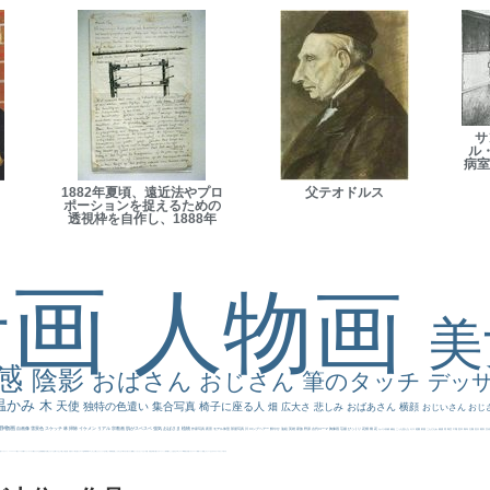
サ
ル
病室
1882年夏頃、遠近法やプロ
父テオドルス
ポーションを捉えるための
透視枠を自作し、1888年
景画
人物画
感
陰影
おばさん
おじさん
筆のタッチ
デッ
温かみ
木
天使
独特の色遣い
集合写真
椅子に座る人
畑
広大さ
悲しみ
おばあさん
横顔
おじいさん
おじ
静物画
自画像
雪景色
スケッチ
林
掃除
イケメン
リアル
宗教画
肌がスベスベ
強気
おばさま
植物
作家写真
夜景
モデル体型
部屋写真
川
ロングヘアー
鮮やか
油絵
英雄
家族
野原
古代ローマ
胸像画
荘厳
びっくり
花畑
橋
花
カメラ目線
補色
こっち見んな
キス
庭園
部屋
こんにちわ
素描
塔
青空
工場
巨木
青年
太陽
壮大
着衣
古
道
レンブラント・
sekkusu
暖かい
バブみ
靴下
ショッキング
人物が
クリアな空気感
黄色の太陽
じゃがいも
お墓
イケおじ
＃推しの絵
孔雀 天使
ホラー
気が強そう
ローマ皇帝
風車
港
エロ
これしか勝たん
リラックス
王子
厳しい表情
男性
船
こっちみんな
＃尊すぎて死にそう
聖書
セットがうまくいかない
天国 天使
王
本
美人画
カウボーイハット
海岸
帽子
こっち見るな
＃My Favirite
風景が
天国
イギリス
スーツ
精細
メイド
顔無し
オナニーおかず
＃オワーズ川カッコ良すぎ