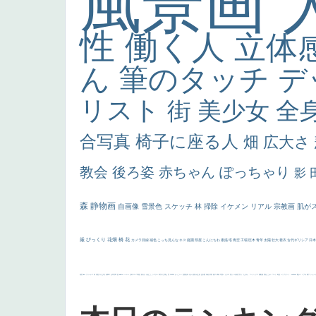
風景画
性
働く人
立体
ん
筆のタッチ
デ
リスト
街
美少女
全
合写真
椅子に座る人
畑
広大さ
教会
後ろ姿
赤ちゃん
ぽっちゃり
影
森
静物画
自画像
雪景色
スケッチ
林
掃除
イケメン
リアル
宗教画
肌が
厳
びっくり
花畑
橋
花
カメラ目線
補色
こっち見んな
キス
庭園
部屋
こんにちわ
素描
塔
青空
工場
巨木
青年
太陽
壮大
着衣
古代ギリシア
日
画質
last
ヴィーナス
剣
哀愁
白人少女
食事中
山本芳翠
麦
alciato
ハーレム
女神
ローマ教皇
奥行き
火起こし
シスター
東方の三博士
雪
114514
かっこいい
受胎告知
天から覗き込む顔
設計図
挿絵
群衆
親子
裸婦
可愛い
ピサロ
美人
＃名画で学ぶ「たるみ」
ニーソックス
躍動感
黄色
こわい
コート
畦道
レンブラント・
sekkusu
暖かい
バブみ
靴下
ショッ