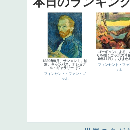
本日のランキン
ゴーギャンによる、
りを描くゴッホの肖像
8年11月）。ひまわ
1889年8月、サン＝レミ。油
彩、キャンバス。ナショナ
フィンセント・ファ
ル・ギャラリー（ワ
ッホ
フィンセント・ファン・ゴ
ッホ