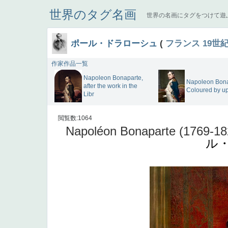
世界のタグ名画
世界の名画にタグをつけて遊
ポール・ドラローシュ
(
フランス
19世
作家作品一覧
Napoleon Bonaparte,
Napoleon Bon
after the work in the
Coloured by u
Libr
閲覧数:1064
Napoléon Bonaparte (1769-1821),
ル