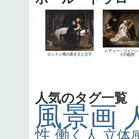
レディー・ジェーン
ロンドン塔の若き王と王子
イの処刑
人気のタグ一覧
風景画
性
働く人
立体