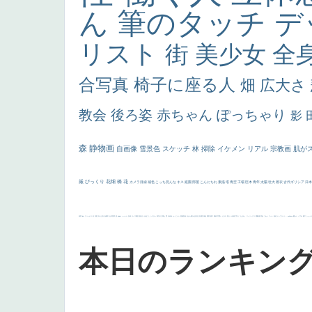
ん
筆のタッチ
デ
リスト
街
美少女
全
合写真
椅子に座る人
畑
広大さ
教会
後ろ姿
赤ちゃん
ぽっちゃり
影
森
静物画
自画像
雪景色
スケッチ
林
掃除
イケメン
リアル
宗教画
肌が
厳
びっくり
花畑
橋
花
カメラ目線
補色
こっち見んな
キス
庭園
部屋
こんにちわ
素描
塔
青空
工場
巨木
青年
太陽
壮大
着衣
古代ギリシア
日
画質
last
ヴィーナス
剣
哀愁
白人少女
食事中
山本芳翠
麦
alciato
ハーレム
女神
ローマ教皇
奥行き
火起こし
シスター
東方の三博士
雪
114514
かっこいい
受胎告知
天から覗き込む顔
設計図
挿絵
群衆
親子
裸婦
可愛い
ピサロ
美人
＃名画で学ぶ「たるみ」
ニーソックス
躍動感
黄色
こわい
コート
畦道
レンブラント・
sekkusu
暖かい
バブみ
靴下
ショッ
本日のランキン