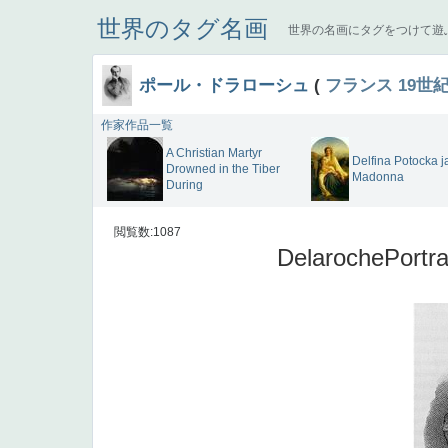
世界のタグ名画
世界の名画にタグをつけて遊
ポール・ドラローシュ
(
フランス
19世
作家作品一覧
A Christian Martyr
Delfina Potocka j
Drowned in the Tiber
Madonna
During
閲覧数:1087
DelarochePortra