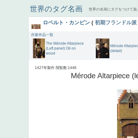
世界のタグ名画
世界の名画にタグをつけて遊
ロベルト・カンピン
(
初期フランドル派
作家作品一覧
The Mérode Altarpiece
Mérode Altarpie
(Left panel) Oil on
(detail)
wood
1427年製作
閲覧数:1448
Mérode Altarpiece (l