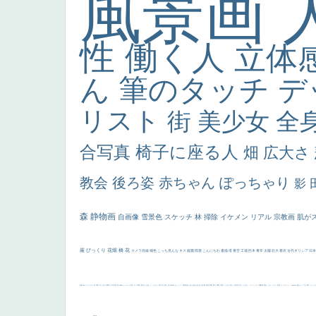
風景画
性
働く人
立体
ん
筆のタッチ
デ
リスト
街
美少女
全
合写真
椅子に座る人
畑
広大さ
教会
後ろ姿
赤ちゃん
ぽっちゃり
影
森
静物画
自画像
雪景色
スケッチ
林
掃除
イケメン
リアル
宗教画
肌が
厳
びっくり
花畑
橋
花
カメラ目線
補色
こっち見んな
キス
庭園
部屋
こんにちわ
素描
塔
青空
工場
巨木
青年
太陽
壮大
着衣
古代ギリシア
日
画質
last
ヴィーナス
剣
哀愁
白人少女
食事中
山本芳翠
麦
alciato
ハーレム
女神
ローマ教皇
奥行き
火起こし
シスター
東方の三博士
雪
114514
かっこいい
受胎告知
天から覗き込む顔
設計図
挿絵
群衆
親子
裸婦
可愛い
ピサロ
美人
＃名画で学ぶ「たるみ」
ニーソックス
躍動感
黄色
こわい
コート
畦道
レンブラント・
sekkusu
暖かい
バブみ
靴下
ショッ