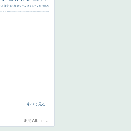
さま
教会
後ろ姿
赤ちゃん
ぽっちゃり
影
田舎
麦
代ギリシア
日本画
うさぎ
疲れた表情
悪女
フランス
くびれ
祈り
生活
光
弱気
ゴッホ
＃シスレーファン
苦悩
子供
麦わら帽子
駅
コントラスト
野菜
イエス
かわいい
レベチ
魚
美少年
列車
瓶
酒場
セックス
＃我が人生
美女イケメン
理想
悪魔
新聞写真
坊主
寝ている
手
歌川広重
ゆがみ
童顔
空中浮遊
ドラゴン
人物写真
星空
山
ひまわり
富嶽百景
１
お金持ち
騎
すべて見る
出展:Wikimedia