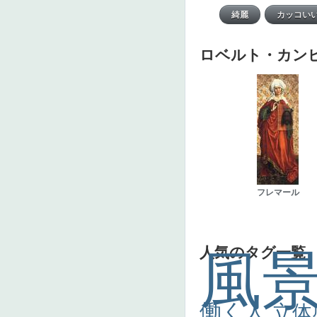
ロベルト・カン
フレマール
人気のタグ一覧
風
働く人
立体