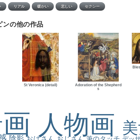
ピンの他の作品
Bles
St Veronica (detail)
Adoration of the Shepherd
s
景画
人物画
感
陰影
おばさん
おじさん
筆のタッチ
デッ