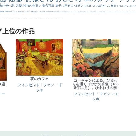
温かみ
木
天使
独特の色遣い
集合写真
椅子に座る人
畑
広大さ
悲しみ
おばあさん
横顔
おじいさん
おじ
静物画
自画像
雪景色
スケッチ
林
掃除
イケメン
リアル
宗教画
肌がスベスベ
強気
おばさま
植物
作家写真
夜景
モデル体型
部屋写真
川
ロングヘアー
鮮やか
油絵
英雄
家族
野原
古代ローマ
胸像画
荘厳
びっくり
花畑
橋
花
カメラ目線
補色
こっち見んな
キス
庭園
部屋
こんにちわ
素描
塔
青空
工場
巨木
青年
太陽
壮大
着衣
古
道
レンブラント・
sekkusu
暖かい
バブみ
靴下
ショッキング
人物が
クリアな空気感
黄色の太陽
じゃがいも
お墓
イケおじ
＃推しの絵
孔雀 天使
ホラー
気が強そう
ローマ皇帝
風車
港
エロ
これしか勝たん
リラックス
王子
厳しい表情
男性
船
こっちみんな
＃尊すぎて死にそう
聖書
セットがうまくいかない
天国 天使
王
本
美人画
カウボーイハット
海岸
帽子
こっち見るな
＃My Favirite
風景が
天国
イギリス
スーツ
精細
メイド
顔無し
オナニーおかず
＃オワーズ川カッコ良すぎ
グ上位の作品
夜のカフェ
ゴーギャンによる、ひまわ
祭壇
りを描くゴッホの肖像（188
フィンセント・ファン・ゴ
8年11月）。ひまわりの季
ッホ
ドー
フィンセント・ファン・ゴ
ッホ