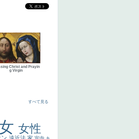
sing Christ and Prayin
g Virgin
すべて見る
美女
女性
サン
遠近法
家
室内
キ