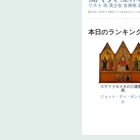
リスト
街
美少女
全身画
畑
お姉さん
並木道
牛
肖像画
キリスト教
動物
馬
少女
マリア
森
士
マダム
配給
嫌な目つき
色
w]
こっち見てない
色白
聖セシリア
白馬
かっこいい女性
座る
画質
last
ヴィーナス
剣
哀愁
白人少女
食事中
山本芳翠
麦
alciato
ハーレム
女神
ローマ教皇
奥行き
火起こし
シスター
東方の三博士
雪
114514
かっこいい
受胎告知
天から覗き込む顔
設計図
挿絵
群衆
親子
裸婦
可愛い
ピサロ
美人
＃名画で学ぶ「たるみ」
ニーソックス
躍動感
黄色
こわい
コート
畦
本日のランキン
ステファネスキの三連
画
ジョット・ディ・ボン
ネ