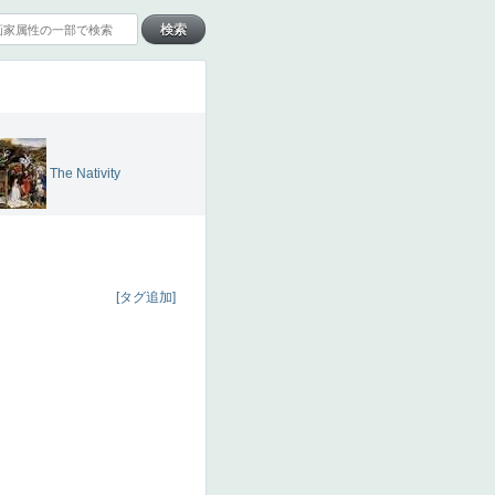
The Nativity
ン
[タグ追加]