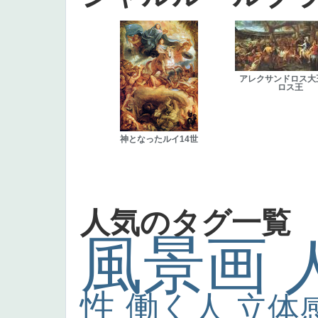
アレクサンドロス大
ロス王
神となったルイ14世
人気のタグ一覧
風景画
性
働く人
立体