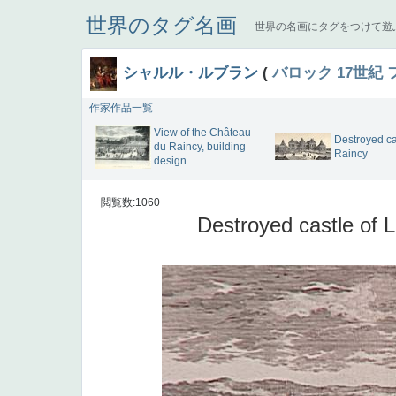
世界のタグ名画
世界の名画にタグをつけて遊
シャルル・ルブラン
(
バロック
17世紀
作家作品一覧
View of the Château
Destroyed ca
du Raincy, building
Raincy
design
閲覧数:1060
Destroyed castle of 