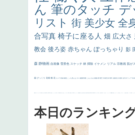
ん
筆のタッチ
デ
リスト
街
美少女
全
合写真
椅子に座る人
畑
広大さ
教会
後ろ姿
赤ちゃん
ぽっちゃり
影
森
静物画
自画像
雪景色
スケッチ
林
掃除
イケメン
リアル
宗教画
肌が
厳
びっくり
花畑
橋
花
カメラ目線
補色
こっち見んな
キス
庭園
部屋
こんにちわ
素描
塔
青空
工場
巨木
青年
太陽
壮大
着衣
古代ギリシア
日
画質
last
ヴィーナス
剣
哀愁
白人少女
食事中
山本芳翠
麦
alciato
ハーレム
女神
ローマ教皇
奥行き
火起こし
シスター
東方の三博士
雪
114514
かっこいい
受胎告知
天から覗き込む顔
設計図
挿絵
群衆
親子
裸婦
可愛い
ピサロ
美人
＃名画で学ぶ「たるみ」
ニーソックス
躍動感
黄色
こわい
コート
畦道
レンブラント・
sekkusu
暖かい
バブみ
靴下
ショッ
本日のランキン