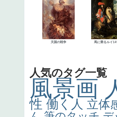
天国の戦争
馬に乗るルイ14
人気のタグ一覧
風景画
性
働く人
立体
ん
筆のタッチ
デ