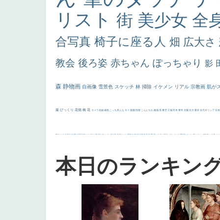
リスト
街
美少女
全
合写真
椅子に座る人
畑
広大さ
教会
後ろ姿
赤ちゃん
ぽっちゃり
影
森
静物画
自画像
雪景色
スケッチ
林
掃除
イケメン
リアル
宗教画
肌が
厳
びっくり
花畑
橋
花
カメラ目線
補色
こっち見んな
キス
庭園
部屋
こんにちわ
素描
塔
青空
工場
巨木
青年
太陽
壮大
着衣
古代ギリシア
日
画質
last
ヴィーナス
剣
哀愁
白人少女
食事中
山本芳翠
麦
alciato
ハーレム
女神
ローマ教皇
奥行き
火起こし
シスター
東方の三博士
雪
114514
かっこいい
受胎告知
天から覗き込む顔
設計図
挿絵
群衆
親子
裸婦
可愛い
ピサロ
美人
＃名画で学ぶ「たるみ」
ニーソックス
躍動感
黄色
こわい
コート
畦道
レンブラント・
sekkusu
暖かい
バブみ
靴下
ショッ
本日のランキン