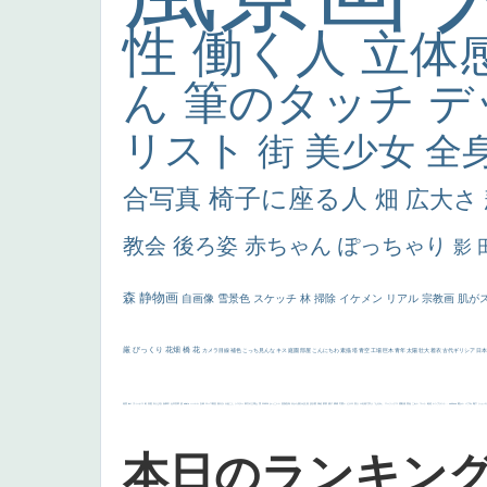
性
働く人
立体
ん
筆のタッチ
デ
リスト
街
美少女
全
合写真
椅子に座る人
畑
広大さ
教会
後ろ姿
赤ちゃん
ぽっちゃり
影
森
静物画
自画像
雪景色
スケッチ
林
掃除
イケメン
リアル
宗教画
肌が
厳
びっくり
花畑
橋
花
カメラ目線
補色
こっち見んな
キス
庭園
部屋
こんにちわ
素描
塔
青空
工場
巨木
青年
太陽
壮大
着衣
古代ギリシア
日
画質
last
ヴィーナス
剣
哀愁
白人少女
食事中
山本芳翠
麦
alciato
ハーレム
女神
ローマ教皇
奥行き
火起こし
シスター
東方の三博士
雪
114514
かっこいい
受胎告知
天から覗き込む顔
設計図
挿絵
群衆
親子
裸婦
可愛い
ピサロ
美人
＃名画で学ぶ「たるみ」
ニーソックス
躍動感
黄色
こわい
コート
畦道
レンブラント・
sekkusu
暖かい
バブみ
靴下
ショッ
本日のランキン