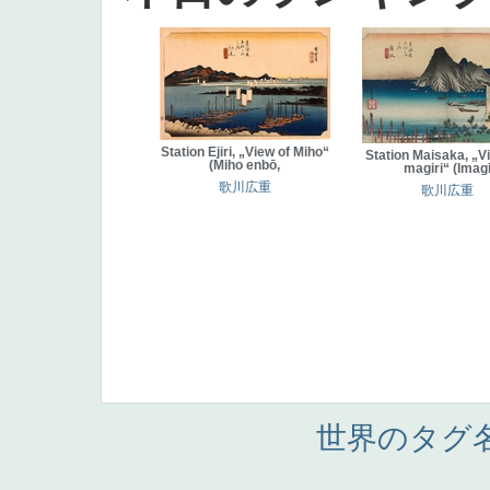
Station Ejiri, „View of Miho“
Station Maisaka, „Vi
(Miho enbō,
magiri“ (Imag
歌川広重
歌川広重
世界のタグ