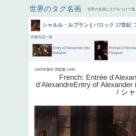
世界のタグ名画
世界の名画にタグをつけて遊
シャルル・ルブラン
(
バロック
17世紀
作家作品一覧
Entry of Alexander into
Portrait of Nicol
Babylon
Fouquet
1665年製作
閲覧数:1446
French: Entrée d'Alexa
d'AlexandreEntry of Alexander 
/
シャ