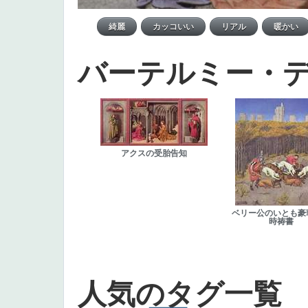
バーテルミー・
アクスの受胎告知
ベリー公のいとも豪
時祷書
人気のタグ一覧