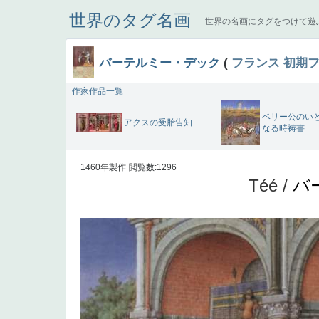
世界のタグ名画
世界の名画にタグをつけて遊
バーテルミー・デック
(
フランス
初期
作家作品一覧
ベリー公のい
アクスの受胎告知
なる時祷書
1460年製作
閲覧数:1296
Téé /
バ