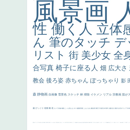
風景画
性
働く人
立体
ん
筆のタッチ
デ
リスト
街
美少女
全
合写真
椅子に座る人
畑
広大さ
教会
後ろ姿
赤ちゃん
ぽっちゃり
影
森
静物画
自画像
雪景色
スケッチ
林
掃除
イケメン
リアル
宗教画
肌が
厳
びっくり
花畑
橋
花
カメラ目線
補色
こっち見んな
キス
庭園
部屋
こんにちわ
素描
塔
青空
工場
巨木
青年
太陽
壮大
着衣
古代ギリシア
日
画質
last
ヴィーナス
剣
哀愁
白人少女
食事中
山本芳翠
麦
alciato
ハーレム
女神
ローマ教皇
奥行き
火起こし
シスター
東方の三博士
雪
114514
かっこいい
受胎告知
天から覗き込む顔
設計図
挿絵
群衆
親子
裸婦
可愛い
ピサロ
美人
＃名画で学ぶ「たるみ」
ニーソックス
躍動感
黄色
こわい
コート
畦道
レンブラント・
sekkusu
暖かい
バブみ
靴下
ショッ