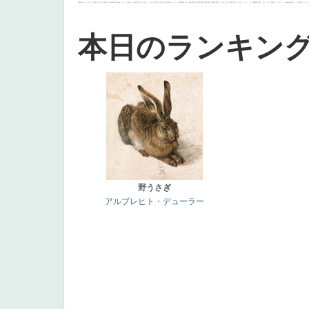
画質
last
ヴィーナス
剣
哀愁
白人少女
食事中
山本芳翠
麦
alciato
ハーレム
女神
ローマ教皇
奥行き
火起こし
シスター
東方の三博士
雪
114514
かっこいい
受胎告知
天から覗き込む顔
設計図
挿絵
群衆
親子
裸婦
可愛い
ピサロ
美人
＃名画で学ぶ「たるみ」
ニーソックス
躍動感
黄色
こわい
コート
畦道
レンブラント・
sekkusu
暖かい
バブみ
靴下
ショッ
本日のランキン
野うさぎ
アルブレヒト・デューラー