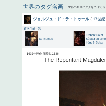
世界のタグ名画
世界の名画にタグをつけて遊
ジョルジュ・ド・ラ・トゥール
(
17世紀
作家作品一覧
French: Saint
St Thomas
Sébastien soig
IrèneSt Seba
1635年製作
閲覧数:1336
The Repentant Magdale