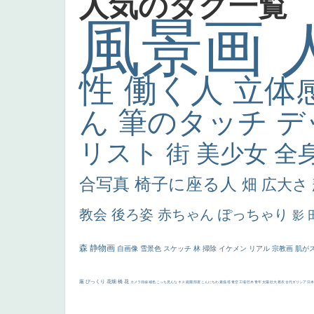
人気のタグ一覧
風景画
性
働く人
立体
ん
筆のタッチ
デ
リスト
街
美少女
全
合写真
椅子に座る人
畑
広大さ
教会
後ろ姿
赤ちゃん
ぽっちゃり
影
森
静物画
自画像
雪景色
スケッチ
林
掃除
イケメン
リアル
宗教画
肌が
厳
びっくり
花畑
橋
花
カメラ目線
補色
こっち見んな
キス
庭園
部屋
こんにちわ
素描
塔
青空
工場
巨木
青年
太陽
壮大
着衣
古代ギリシア
日