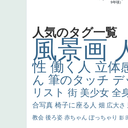
9年頃）
人気のタグ一覧
風景画
性
働く人
立体
ん
筆のタッチ
デ
リスト
街
美少女
全
合写真
椅子に座る人
畑
広大さ
教会
後ろ姿
赤ちゃん
ぽっちゃり
影