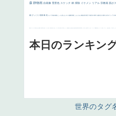
森
静物画
自画像
雪景色
スケッチ
林
掃除
イケメン
リアル
宗教画
肌が
厳
びっくり
花畑
橋
花
カメラ目線
補色
こっち見んな
キス
庭園
部屋
こんにちわ
素描
塔
青空
工場
巨木
青年
太陽
壮大
着衣
古代ギリシア
日
画質
last
ヴィーナス
剣
哀愁
白人少女
食事中
山本芳翠
麦
alciato
ハーレム
女神
ローマ教皇
奥行き
火起こし
シスター
東方の三博士
雪
114514
かっこいい
受胎告知
天から覗き込む顔
設計図
挿絵
群衆
親子
裸婦
可愛い
ピサロ
美人
＃名画で学ぶ「たるみ」
ニーソックス
躍動感
黄色
こわい
コート
畦道
レンブラント・
sekkusu
暖かい
バブみ
靴下
ショッ
本日のランキン
世界のタグ