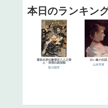
本日のランキン
通俗水滸伝豪傑百八人之壹
白い象の伝説
人・浪裡白跳張順
山本芳翠
歌川国芳