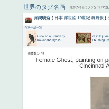
世界のタグ名画
世界の名画にタグをつけて遊
河鍋暁斎
(
日本
浮世絵
19世紀
狩野派
)
作家作品一覧
Zashiki juku
Crow on a Branch by
Chushingur
Kawanabe Kyōsai
閲覧数:1448
Female Ghost, painting on p
Cincinnati