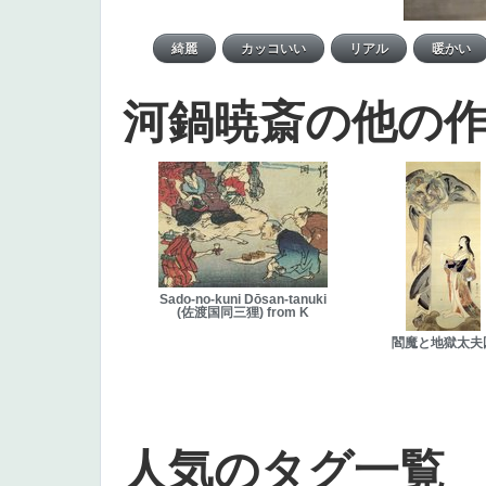
河鍋暁斎の他の
Sado-no-kuni Dōsan-tanuki
(佐渡国同三狸) from K
閻魔と地獄太夫
人気のタグ一覧