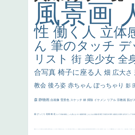
風景画
性
働く人
立体
ん
筆のタッチ
デ
リスト
街
美少女
全
合写真
椅子に座る人
畑
広大さ
教会
後ろ姿
赤ちゃん
ぽっちゃり
影
森
静物画
自画像
雪景色
スケッチ
林
掃除
イケメン
リアル
宗教画
肌が
厳
びっくり
花畑
橋
花
カメラ目線
補色
こっち見んな
キス
庭園
部屋
こんにちわ
素描
塔
青空
工場
巨木
青年
太陽
壮大
着衣
古代ギリシア
日
画質
last
ヴィーナス
剣
哀愁
白人少女
食事中
山本芳翠
麦
alciato
ハーレム
女神
ローマ教皇
奥行き
火起こし
シスター
東方の三博士
雪
114514
かっこいい
受胎告知
天から覗き込む顔
設計図
挿絵
群衆
親子
裸婦
可愛い
ピサロ
美人
＃名画で学ぶ「たるみ」
ニーソックス
躍動感
黄色
こわい
コート
畦道
レンブラント・
sekkusu
暖かい
バブみ
靴下
ショッ