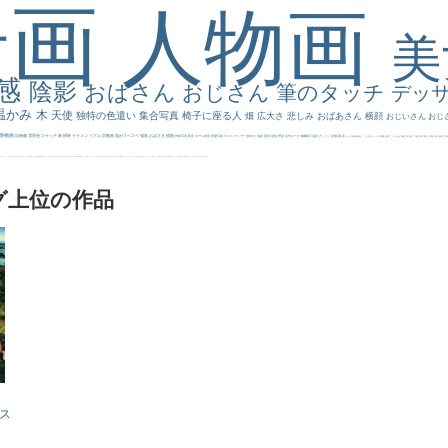
景画
人物画
感
陰影
おばさん
おじさん
筆のタッチ
デッ
温かみ
木
天使
独特の色遣い
集合写真
椅子に座る人
畑
広大さ
悲しみ
おばあさん
横顔
おじいさん
おじ
静物画
自画像
雪景色
スケッチ
林
掃除
イケメン
リアル
宗教画
肌がスベスベ
強気
おばさま
植物
作家写真
夜景
モデル体型
部屋写真
川
ロングヘアー
鮮やか
油絵
英雄
家族
野原
古代ローマ
胸像画
荘厳
びっくり
花畑
橋
花
カメラ目線
補色
こっち見んな
キス
庭園
部屋
こんにちわ
素描
塔
青空
工場
巨木
青年
太陽
壮大
着衣
古
道
レンブラント・
sekkusu
暖かい
バブみ
靴下
ショッキング
人物が
クリアな空気感
黄色の太陽
じゃがいも
お墓
イケおじ
＃推しの絵
孔雀 天使
ホラー
気が強そう
ローマ皇帝
風車
港
エロ
これしか勝たん
リラックス
王子
厳しい表情
男性
船
こっちみんな
＃尊すぎて死にそう
聖書
セットがうまくいかない
天国 天使
王
本
美人画
カウボーイハット
海岸
帽子
こっち見るな
＃My Favirite
風景が
天国
イギリス
スーツ
精細
メイド
顔無し
オナニーおかず
＃オワーズ川カッコ良すぎ
グ上位の作品
ス