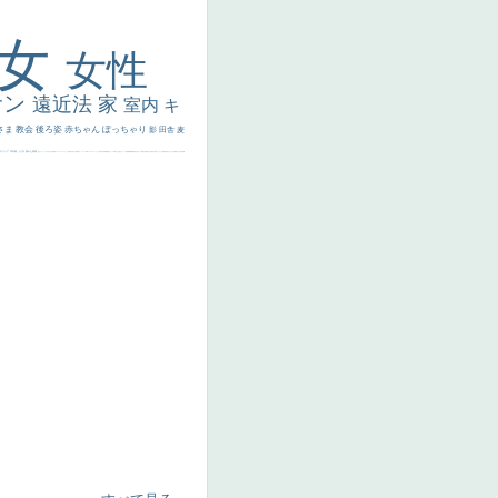
美女
女性
サン
遠近法
家
室内
キ
さま
教会
後ろ姿
赤ちゃん
ぽっちゃり
影
田舎
麦
代ギリシア
日本画
うさぎ
疲れた表情
悪女
フランス
くびれ
祈り
生活
光
弱気
ゴッホ
＃シスレーファン
苦悩
子供
麦わら帽子
駅
コントラスト
野菜
イエス
かわいい
レベチ
魚
美少年
列車
瓶
酒場
セックス
＃我が人生
美女イケメン
理想
悪魔
新聞写真
坊主
寝ている
手
歌川広重
ゆがみ
童顔
空中浮遊
ドラゴン
人物写真
星空
山
ひまわり
富嶽百景
１
お金持ち
騎