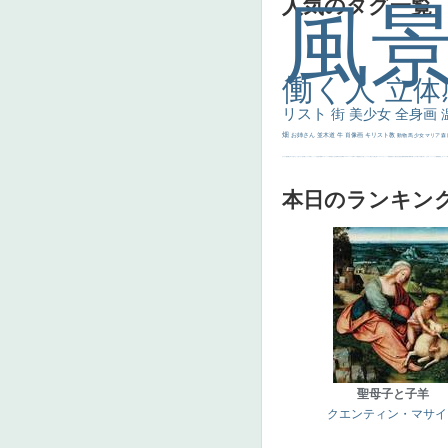
人気のタグ一覧
風
働く人
立体
リスト
街
美少女
全身画
畑
お姉さん
並木道
牛
肖像画
キリスト教
動物
馬
少女
マリア
森
士
マダム
配給
嫌な目つき
色
w]
こっち見てない
色白
聖セシリア
白馬
かっこいい女性
座る
画質
last
ヴィーナス
剣
哀愁
白人少女
食事中
山本芳翠
麦
alciato
ハーレム
女神
ローマ教皇
奥行き
火起こし
シスター
東方の三博士
雪
114514
かっこいい
受胎告知
天から覗き込む顔
設計図
挿絵
群衆
親子
裸婦
可愛い
ピサロ
美人
＃名画で学ぶ「たるみ」
ニーソックス
躍動感
黄色
こわい
コート
畦
本日のランキン
聖母子と子羊
クエンティン・マサイ