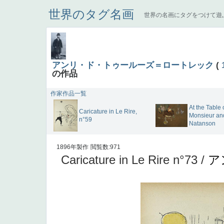
世界のタグ名画
世界の名画にタグをつけて遊
アンリ・ド・トゥールーズ＝ロートレック
(
の作品
作家作品一覧
At the Table 
Caricature in Le Rire,
Monsieur a
n°59
Natanson
1896年製作
閲覧数:971
Caricature in Le Rire n°73 /
ア