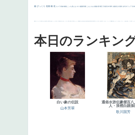
厳
びっくり
花畑
橋
花
カメラ目線
補色
こっち見んな
キス
庭園
部屋
こんにちわ
素描
塔
青空
工場
巨木
青年
太陽
壮大
着衣
古代ギリシア
日
画質
last
ヴィーナス
剣
哀愁
白人少女
食事中
山本芳翠
麦
alciato
ハーレム
女神
ローマ教皇
奥行き
火起こし
シスター
東方の三博士
雪
114514
かっこいい
受胎告知
天から覗き込む顔
設計図
挿絵
群衆
親子
裸婦
可愛い
ピサロ
美人
＃名画で学ぶ「たるみ」
ニーソックス
躍動感
黄色
こわい
コート
畦道
レンブラント・
sekkusu
暖かい
バブみ
靴下
ショッ
本日のランキン
白い象の伝説
通俗水滸伝豪傑百八
人・浪裡白跳張
山本芳翠
歌川国芳