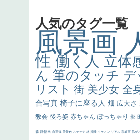
人気のタグ一覧
風景画
性
働く人
立体
ん
筆のタッチ
デ
リスト
街
美少女
全
合写真
椅子に座る人
畑
広大さ
教会
後ろ姿
赤ちゃん
ぽっちゃり
影
森
静物画
自画像
雪景色
スケッチ
林
掃除
イケメン
リアル
宗教画
肌が