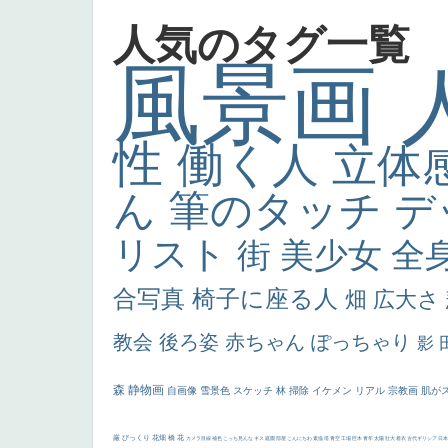
人気のタグ一覧
風景画
性
働く人
立体
ん
筆のタッチ
デ
リスト
街
美少女
全
合写真
椅子に座る人
畑
広大さ
教会
後ろ姿
赤ちゃん
ぽっちゃり
影
森
静物画
自画像
雪景色
スケッチ
林
掃除
イケメン
リアル
宗教画
肌が
厳
びっくり
花畑
橋
花
カメラ目線
補色
こっち見んな
キス
庭園
部屋
こんにちわ
素描
塔
青空
工場
巨木
青年
太陽
壮大
着衣
古代ギリシア
日