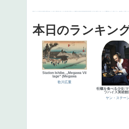
画質
last
ヴィーナス
剣
哀愁
白人少女
食事中
山本芳翠
麦
alciato
ハーレム
女神
ローマ教皇
奥行き
火起こし
シスター
東方の三博士
雪
114514
かっこいい
受胎告知
天から覗き込む顔
設計図
挿絵
群衆
親子
裸婦
可愛い
ピサロ
美人
＃名画で学ぶ「たるみ」
ニーソックス
躍動感
黄色
こわい
コート
畦道
レンブラント・
sekkusu
暖かい
バブみ
靴下
ショッ
本日のランキン
Station Ishibe, „Megawa Vil
lage“ (Megawa
歌川広重
牡蠣を食べる少女:
ツハイス美術館
ヤン・ステー