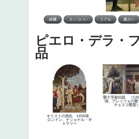
ピエロ・デラ・
品
聖十字架伝説 （1452
頃、アレッツォの聖
チェスコ聖堂
キリストの洗礼 1450頃
ロンドン、ナショナル・ギ
ャラリー