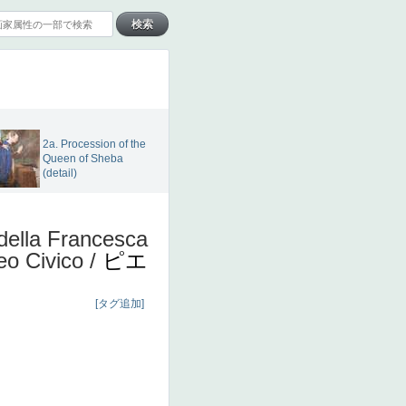
2a. Procession of the
Queen of Sheba
(detail)
 della Francesca
eo Civico /
ピエ
[タグ追加]